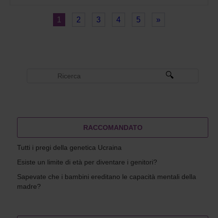
1
2
3
4
5
»
RACCOMANDATO
Tutti i pregi della genetica Ucraina
Esiste un limite di età per diventare i genitori?
Sapevate che i bambini ereditano le capacità mentali della
madre?