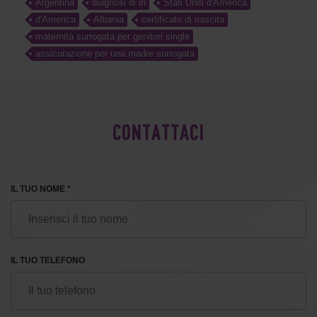
Argentina
diagnosi di in
Stati Uniti d'America
d'America
Albania
certificato di nascita
maternità surrogata per genitori single
assicurazione per una madre surrogata
CONTATTACI
IL TUO NOME *
IL TUO TELEFONO