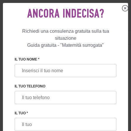
ANCORA INDECISA?
Richiedi una consulenza gratuita sulla tua
IT
+39 800 596 812
situazione
+447587761507
Guida gratuita - "Maternità surrogata"
BLOG
IL TUO NOME *
QUALI GARANZIE OFFRONO AI FUTURI
GENITORI I PROGRAMMI DI MATERNITÀ
SURROGATA IN GEORGIA
IL TUO TELEFONO
IL TUO *