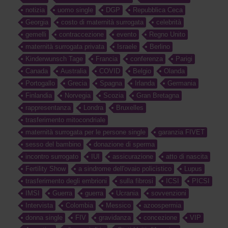
notizia
uomo single
DGP
Repubblica Ceca
Georgia
costo di maternità surrogata
celebrità
gemelli
contraccezione
evento
Regno Unito
maternità surrogata privata
Israele
Berlino
Kinderwunsch Tage
Francia
conferenza
Parigi
Canada
Australia
COVID
Belgio
Olanda
Portogallo
Grecia
Spagna
Irlanda
Germania
Finlandia
Norvegia
Scozia
Gran Bretagna
rappresentanza
Londra
Bruxelles
trasferimento mitocondriale
maternità surrogata per le persone single
garanzia FIVET
sesso del bambino
donazione di sperma
incontro surrogato
IUI
assicurazione
atto di nascita
Fertility Show
a sindrome dell'ovaio policistico
Lupus
trasferimento degli embrioni
sulla fibrosi
ICSI
PICSI
IMSI
Guerra
guerra
Ucrania
sovvenzioni
Intervista
Colombia
Messico
azoospermia
donna single
FIV
gravidanza
concezione
VIP