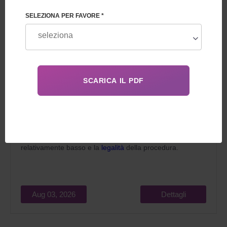
SELEZIONA PER FAVORE *
Nel 2026, la maternità surrogata in Georgia per gli
stranieri attrae le coppie sposate che sognano di
diventare genitori per due ragioni principali: il costo
relativamente basso e la
legalità
della procedura.
Aug 03, 2026
Dettagli