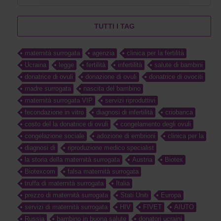
TUTTI I TAG
maternità surrogata
agenzia
clinica per la fertilità
Ucraina
legge
fertilità
infertilità
salute di bambini
donatrice di ovuli
donazione di ovuli
donatrice di ovociti
madre surrogata
nascita del bambino
maternità surrogata VIP
servizi riproduttivi
fecondazione in vitro
diagnosi di infertilità
criobanca
costo del la donatrice di ovuli
congelamento degli ovuli
congelazione sociale
adozione di embrioni
clinica per la
diagnosi di
riproduzione medico specialist
la storia della maternità surrogata
Austria
Biotex
Biotexcom
falsa maternità surrogata
truffa di maternità surrogata
Italia
prezzo di maternità surrogata
Stati Uniti
Europa
servizi di maternità surrogata
HIV
FIVET
AIUTO
Russia
bambino in buona salute
donatori ucraini