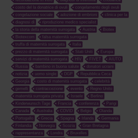
costo del la donatrice di ovuli
congelamento degli ovuli
congelazione sociale
adozione di embrioni
clinica per la
diagnosi di
riproduzione medico specialist
la storia della maternità surrogata
Austria
Biotex
Biotexcom
falsa maternità surrogata
truffa di maternità surrogata
Italia
prezzo di maternità surrogata
Stati Uniti
Europa
servizi di maternità surrogata
HIV
FIVET
AIUTO
Russia
bambino in buona salute
donatori ucraini
notizia
uomo single
DGP
Repubblica Ceca
Georgia
costo di maternità surrogata
celebrità
gemelli
contraccezione
evento
Regno Unito
maternità surrogata privata
Israele
Berlino
Kinderwunsch Tage
Francia
conferenza
Parigi
Canada
Australia
COVID
Belgio
Olanda
Portogallo
Grecia
Spagna
Irlanda
Germania
Finlandia
Norvegia
Scozia
Gran Bretagna
rappresentanza
Londra
Bruxelles