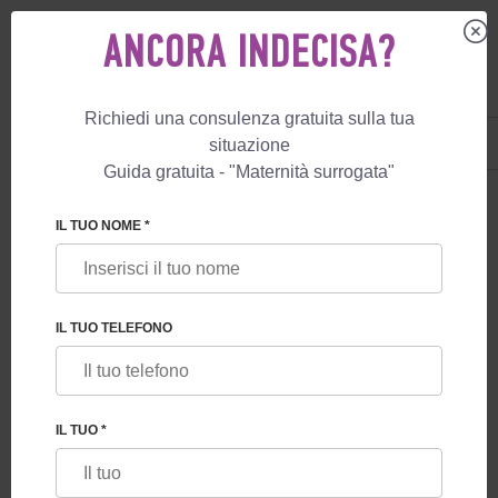
ANCORA INDECISA?
Richiedi una consulenza gratuita sulla tua
IT
+39 800 596 812
situazione
+447587761507
Guida gratuita - "Maternità surrogata"
BLOG
IL TUO NOME *
IN QUALE PAESE È CONSENTITA LA
MATERNITÀ SURROGATA
IL TUO TELEFONO
IL TUO *