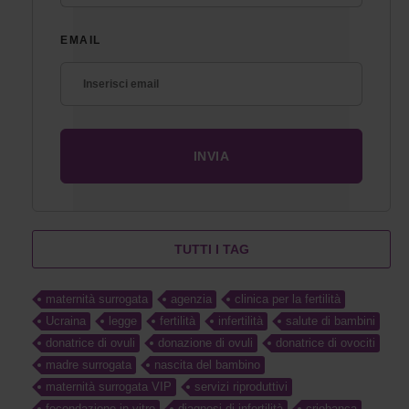
EMAIL
TUTTI I TAG
maternità surrogata
agenzia
clinica per la fertilità
Ucraina
legge
fertilità
infertilità
salute di bambini
donatrice di ovuli
donazione di ovuli
donatrice di ovociti
madre surrogata
nascita del bambino
maternità surrogata VIP
servizi riproduttivi
fecondazione in vitro
diagnosi di infertilità
criobanca