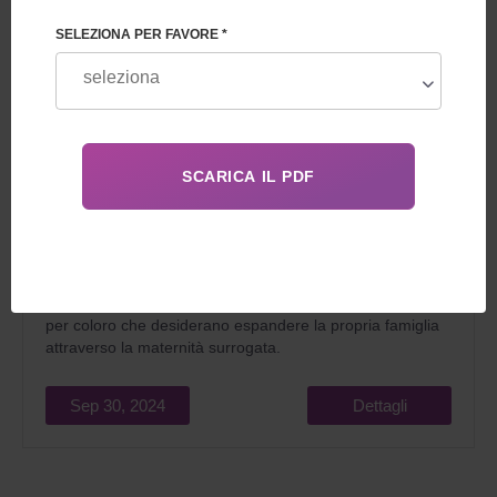
SELEZIONA PER FAVORE *
La maternità surrogata è vietata in molti paesi, inclusa la
Francia. Tuttavia, alcuni paesi come il Belgio, l’Ucraina o il
Canada consentono questa pratica a determinate
condizioni. Questo articolo esplora le destinazioni legali
per coloro che desiderano espandere la propria famiglia
attraverso la maternità surrogata.
Sep 30, 2024
Dettagli