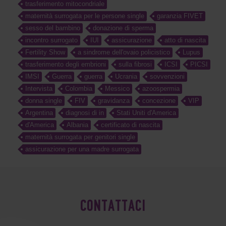
trasferimento mitocondriale
maternità surrogata per le persone single
garanzia FIVET
sesso del bambino
donazione di sperma
incontro surrogato
IUI
assicurazione
atto di nascita
Fertility Show
a sindrome dell'ovaio policistico
Lupus
trasferimento degli embrioni
sulla fibrosi
ICSI
PICSI
IMSI
Guerra
guerra
Ucrania
sovvenzioni
Intervista
Colombia
Messico
azoospermia
donna single
FIV
gravidanza
concezione
VIP
Argentina
diagnosi di in
Stati Uniti d'America
d'America
Albania
certificato di nascita
maternità surrogata per genitori single
assicurazione per una madre surrogata
CONTATTACI