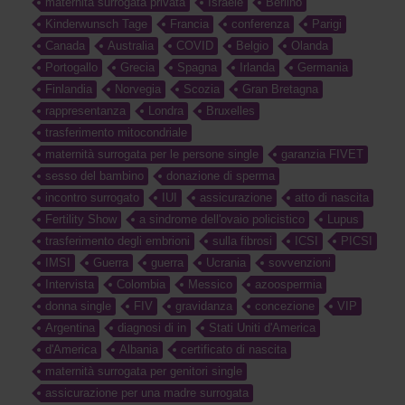
maternità surrogata privata
Israele
Berlino
Kinderwunsch Tage
Francia
conferenza
Parigi
Canada
Australia
COVID
Belgio
Olanda
Portogallo
Grecia
Spagna
Irlanda
Germania
Finlandia
Norvegia
Scozia
Gran Bretagna
rappresentanza
Londra
Bruxelles
trasferimento mitocondriale
maternità surrogata per le persone single
garanzia FIVET
sesso del bambino
donazione di sperma
incontro surrogato
IUI
assicurazione
atto di nascita
Fertility Show
a sindrome dell'ovaio policistico
Lupus
trasferimento degli embrioni
sulla fibrosi
ICSI
PICSI
IMSI
Guerra
guerra
Ucrania
sovvenzioni
Intervista
Colombia
Messico
azoospermia
donna single
FIV
gravidanza
concezione
VIP
Argentina
diagnosi di in
Stati Uniti d'America
d'America
Albania
certificato di nascita
maternità surrogata per genitori single
assicurazione per una madre surrogata