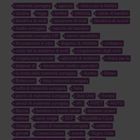
maternità surrogata
agenzia
clinica per la fertilità
Ucraina
legge
fertilità
infertilità
salute di bambini
donatrice di ovuli
donazione di ovuli
donatrice di ovociti
madre surrogata
nascita del bambino
maternità surrogata VIP
servizi riproduttivi
fecondazione in vitro
diagnosi di infertilità
criobanca
costo del la donatrice di ovuli
congelamento degli ovuli
congelazione sociale
adozione di embrioni
clinica per la
diagnosi di
riproduzione medico specialist
la storia della maternità surrogata
Austria
Biotex
Biotexcom
falsa maternità surrogata
truffa di maternità surrogata
Italia
prezzo di maternità surrogata
Stati Uniti
Europa
servizi di maternità surrogata
HIV
FIVET
AIUTO
Russia
bambino in buona salute
donatori ucraini
notizia
uomo single
DGP
Repubblica Ceca
Georgia
costo di maternità surrogata
celebrità
gemelli
contraccezione
evento
Regno Unito