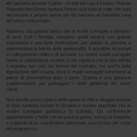
del bambino durante il parto – in tutti tali casi il Feskov Human
Reproduction Group ripeterà l’intero ciclo tutte le volte che sarà
necessario a proprie spese per far nascere un bambino sano
del sesso selezionato.
Abbiamo una grande banca dati di madri surrogate e donatrici
di ovuli (tutti i fenotipi, compresi quelli esotici) con grande
esperienza e una forte motivazione per aiutare le persone a
sperimentare la felicità della genitorialità. E possibile incontrarli
in collegamento video o di persona. Le nostre madri surrogate
hanno la cittadinanza ucraina, il che significa che la loro attività
è regolata non solo dai termini del contratto, ma anche dalla
legislazione dell’Ucraina, dove le madri surrogate torneranno al
paese di provenienza dopo il parto. Questa è una garanzia
supplementare per proteggere i diritti genitoriali dei nostri
clienti.
Non dovete preoccuparvi delle spese di vitto e alloggio durante
la fase sanitaria iniziale in Ucraina e mentre aspettate che la
madre surrogata partorisca in Canada. Un confortevole
appartamento o hotel con tre pasti al giorno, servizi di trasporto
e supporto di un coordinatore personale sono inclusi nel costo
del programma.