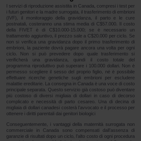
I servizi di riproduzione assistita in Canada, compresi i test per
i futuri genitori e la madre surrogata, il trasferimento di embrioni
(IVF), il monitoraggio della gravidanza, il parto e le cure
postnatali, costeranno una stima media di C$57.000. Il costo
della FIVET è di C$10.000-15.000; se è necessario un
trattamento aggiuntivo, il prezzo sale a C$20.000 per ciclo. Se
non si verifica una gravidanza dopo il primo trasferimento di
embrioni, la paziente dovrà pagare ancora una volta per ogni
ciclo. Non si può prevedere dopo quale trasferimento si
verificherà una gravidanza, quindi il costo totale del
programma riproduttivo può superare i 100.000 dollari. Non è
permesso scegliere il sesso del proprio figlio, né è possibile
effettuare ricerche genetiche sugli embrioni per escludere
malattie ereditarie. La consegna in Canada è una voce di costo
principale separata. Questo servizio già costoso può diventare
più costoso di diversi migliaia di dollari in caso di decorso
complicato e necessità di parto cesareo. Una di decina di
migliaia di dollari canadesi costerà l’avvocato e il processo per
ottenere i diritti parentali dai genitori biologici
Conseguentemente, i vantaggi della maternità surrogata non
commerciale in Canada sono compensati dall’assenza di
garanzie di risultati dopo un ciclo, l’alto costo di ogni procedura