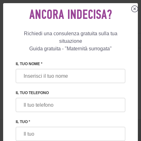
ANCORA INDECISA?
Richiedi una consulenza gratuita sulla tua
IT
+39 800 596 812
situazione
+447587761507
Guida gratuita - "Maternità surrogata"
MATERNITÀ SURROGATA
BLOG
MATERNITÀ SURROGATA IN CANADA: U
IL TUO NOME *
MATERNITÀ SURROGATA IN CANADA:
UNA GUIDA DETTAGLIATA PER I FUTURI
IL TUO TELEFONO
GENITORI
IL TUO *