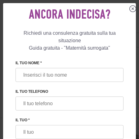
ANCORA INDECISA?
Richiedi una consulenza gratuita sulla tua
IT
+39 800 596 812
situazione
+447587761507
Guida gratuita - "Maternità surrogata"
MATERNITÀ SURROGATA
BLOG
LA DONAZIONE DI OVOCITI IN REPUBB
IL TUO NOME *
LA DONAZIONE DI OVOCITI IN
REPUBBLICA CECA: VANTAGGI,
IL TUO TELEFONO
CONDIZIONI, PREZZI
IL TUO *