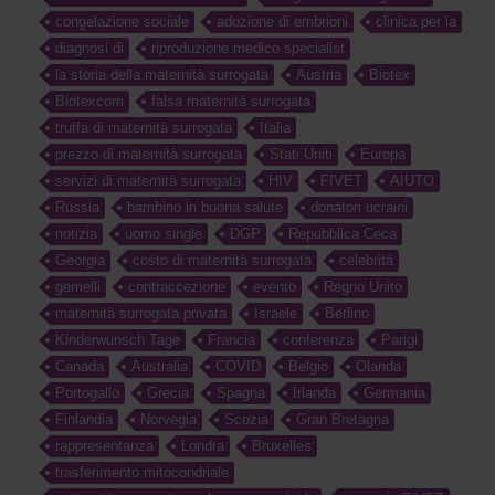
congelazione sociale
adozione di embrioni
clinica per la
diagnosi di
riproduzione medico specialist
la storia della maternità surrogata
Austria
Biotex
Biotexcom
falsa maternità surrogata
truffa di maternità surrogata
Italia
prezzo di maternità surrogata
Stati Uniti
Europa
servizi di maternità surrogata
HIV
FIVET
AIUTO
Russia
bambino in buona salute
donatori ucraini
notizia
uomo single
DGP
Repubblica Ceca
Georgia
costo di maternità surrogata
celebrità
gemelli
contraccezione
evento
Regno Unito
maternità surrogata privata
Israele
Berlino
Kinderwunsch Tage
Francia
conferenza
Parigi
Canada
Australia
COVID
Belgio
Olanda
Portogallo
Grecia
Spagna
Irlanda
Germania
Finlandia
Norvegia
Scozia
Gran Bretagna
rappresentanza
Londra
Bruxelles
trasferimento mitocondriale