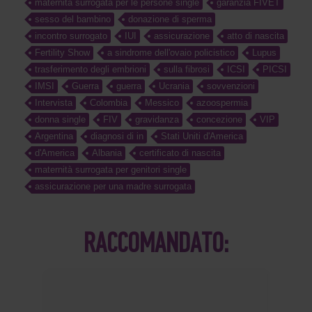
maternità surrogata per le persone single
garanzia FIVET
sesso del bambino
donazione di sperma
incontro surrogato
IUI
assicurazione
atto di nascita
Fertility Show
a sindrome dell'ovaio policistico
Lupus
trasferimento degli embrioni
sulla fibrosi
ICSI
PICSI
IMSI
Guerra
guerra
Ucrania
sovvenzioni
Intervista
Colombia
Messico
azoospermia
donna single
FIV
gravidanza
concezione
VIP
Argentina
diagnosi di in
Stati Uniti d'America
d'America
Albania
certificato di nascita
maternità surrogata per genitori single
assicurazione per una madre surrogata
RACCOMANDATO: