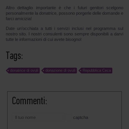
Altro dettaglio importante è che i futuri genitori scelgono
personalmente la donatrice, possono porgerle delle domande e
farci amicizia!
Date un’occhiata a tutti i servizi inclusi nel programma sul
nostro sito. I nostri consulenti sono sempre disponibili a darvi
tutte le informazioni di cui avete bisogno!
Tags:
donatrice di ovuli
donazione di ovuli
Repubblica Ceca
Commenti:
captcha