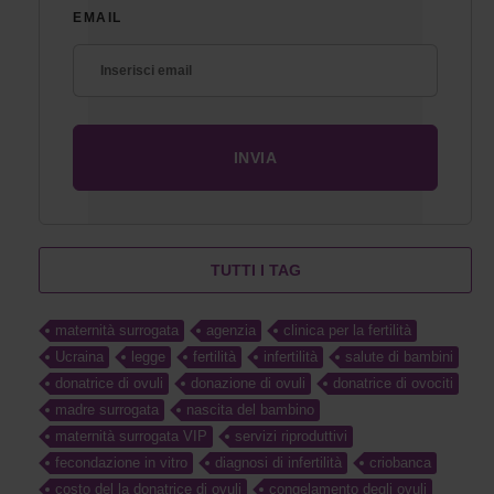
EMAIL
TUTTI I TAG
maternità surrogata
agenzia
clinica per la fertilità
Ucraina
legge
fertilità
infertilità
salute di bambini
donatrice di ovuli
donazione di ovuli
donatrice di ovociti
madre surrogata
nascita del bambino
maternità surrogata VIP
servizi riproduttivi
fecondazione in vitro
diagnosi di infertilità
criobanca
costo del la donatrice di ovuli
congelamento degli ovuli