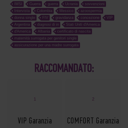
IMSI
Guerra
guerra
Ucrania
sovvenzioni
Intervista
Colombia
Messico
azoospermia
donna single
FIV
gravidanza
concezione
VIP
Argentina
diagnosi di in
Stati Uniti d'America
d'America
Albania
certificato di nascita
maternità surrogata per genitori single
assicurazione per una madre surrogata
RACCOMANDATO:
1
2
VIP Garanzia
COMFORT Garanzia