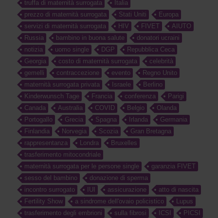
truffa di maternità surrogata
Italia
prezzo di maternità surrogata
Stati Uniti
Europa
servizi di maternità surrogata
HIV
FIVET
AIUTO
Russia
bambino in buona salute
donatori ucraini
notizia
uomo single
DGP
Repubblica Ceca
Georgia
costo di maternità surrogata
celebrità
gemelli
contraccezione
evento
Regno Unito
maternità surrogata privata
Israele
Berlino
Kinderwunsch Tage
Francia
conferenza
Parigi
Canada
Australia
COVID
Belgio
Olanda
Portogallo
Grecia
Spagna
Irlanda
Germania
Finlandia
Norvegia
Scozia
Gran Bretagna
rappresentanza
Londra
Bruxelles
trasferimento mitocondriale
maternità surrogata per le persone single
garanzia FIVET
sesso del bambino
donazione di sperma
incontro surrogato
IUI
assicurazione
atto di nascita
Fertility Show
a sindrome dell'ovaio policistico
Lupus
trasferimento degli embrioni
sulla fibrosi
ICSI
PICSI