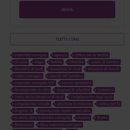
TUTTI I TAG
maternità surrogata
agenzia
clinica per la fertilità
Ucraina
legge
fertilità
infertilità
salute di bambini
donatrice di ovuli
donazione di ovuli
donatrice di ovociti
madre surrogata
nascita del bambino
maternità surrogata VIP
servizi riproduttivi
fecondazione in vitro
diagnosi di infertilità
criobanca
costo del la donatrice di ovuli
congelamento degli ovuli
congelazione sociale
adozione di embrioni
clinica per la
diagnosi di
riproduzione medico specialist
la storia della maternità surrogata
Austria
Biotex
Biotexcom
falsa maternità surrogata