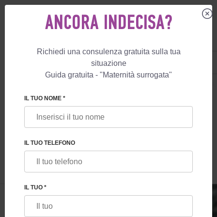
ANCORA INDECISA?
Richiedi una consulenza gratuita sulla tua
IT
+39 800 596 812
situazione
+447587761507
Guida gratuita - "Maternità surrogata"
MATERNITÀ SURROGATA
BLOG
LE DONATRICI DI OVOCITI IN AUSTRA
IL TUO NOME *
LE DONATRICI DI OVOCITI IN AUSTRALIA
IL TUO TELEFONO
IL TUO *