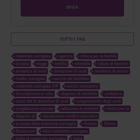
TUTTI I TAG
maternità surrogata
agenzia
clinica per la fertilità
Ucraina
legge
fertilità
infertilità
salute di bambini
donatrice di ovuli
donazione di ovuli
donatrice di ovociti
madre surrogata
nascita del bambino
maternità surrogata VIP
servizi riproduttivi
fecondazione in vitro
diagnosi di infertilità
criobanca
costo del la donatrice di ovuli
congelamento degli ovuli
congelazione sociale
adozione di embrioni
clinica per la
diagnosi di
riproduzione medico specialist
la storia della maternità surrogata
Austria
Biotex
Biotexcom
falsa maternità surrogata
truffa di maternità surrogata
Italia