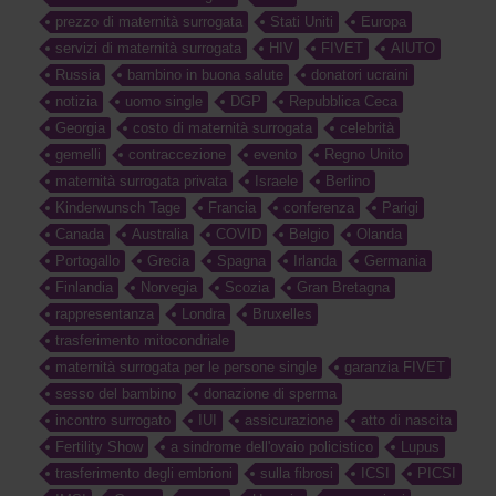
prezzo di maternità surrogata
Stati Uniti
Europa
servizi di maternità surrogata
HIV
FIVET
AIUTO
Russia
bambino in buona salute
donatori ucraini
notizia
uomo single
DGP
Repubblica Ceca
Georgia
costo di maternità surrogata
celebrità
gemelli
contraccezione
evento
Regno Unito
maternità surrogata privata
Israele
Berlino
Kinderwunsch Tage
Francia
conferenza
Parigi
Canada
Australia
COVID
Belgio
Olanda
Portogallo
Grecia
Spagna
Irlanda
Germania
Finlandia
Norvegia
Scozia
Gran Bretagna
rappresentanza
Londra
Bruxelles
trasferimento mitocondriale
maternità surrogata per le persone single
garanzia FIVET
sesso del bambino
donazione di sperma
incontro surrogato
IUI
assicurazione
atto di nascita
Fertility Show
a sindrome dell'ovaio policistico
Lupus
trasferimento degli embrioni
sulla fibrosi
ICSI
PICSI