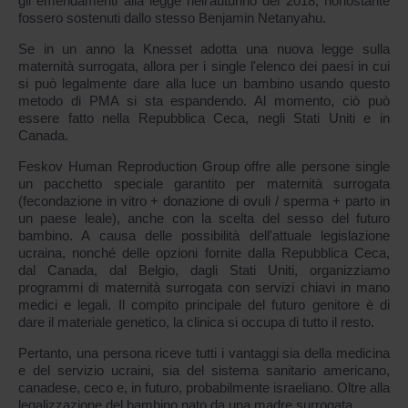
gli emendamenti alla legge nell'autunno del 2018, nonostante
fossero sostenuti dallo stesso Benjamin Netanyahu.
Se in un anno la Knesset adotta una nuova legge sulla
maternità surrogata, allora per i single l'elenco dei paesi in cui
si può legalmente dare alla luce un bambino usando questo
metodo di PMA si sta espandendo. Al momento, ciò può
essere fatto nella Repubblica Ceca, negli Stati Uniti e in
Canada.
Feskov Human Reproduction Group offre alle persone single
un pacchetto speciale garantito per maternità surrogata
(fecondazione in vitro + donazione di ovuli / sperma + parto in
un paese leale), anche con la scelta del sesso del futuro
bambino. A causa delle possibilità dell'attuale legislazione
ucraina, nonché delle opzioni fornite dalla Repubblica Ceca,
dal Canada, dal Belgio, dagli Stati Uniti, organizziamo
programmi di maternità surrogata con servizi chiavi in mano
medici e legali. Il compito principale del futuro genitore è di
dare il materiale genetico, la clinica si occupa di tutto il resto.
Pertanto, una persona riceve tutti i vantaggi sia della medicina
e del servizio ucraini, sia del sistema sanitario americano,
canadese, ceco e, in futuro, probabilmente israeliano. Oltre alla
legalizzazione del bambino nato da una madre surrogata.