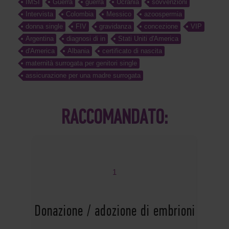
IMSI
Guerra
guerra
Ucrania
sovvenzioni
Intervista
Colombia
Messico
azoospermia
donna single
FIV
gravidanza
concezione
VIP
Argentina
diagnosi di in
Stati Uniti d'America
d'America
Albania
certificato di nascita
maternità surrogata per genitori single
assicurazione per una madre surrogata
RACCOMANDATO:
1
Donazione / adozione di embrioni