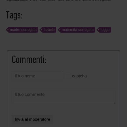
Tags:
madre surrogata
Israele
maternità surrogata
legge
Commenti:
captcha