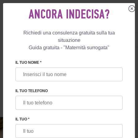
ANCORA INDECISA?
Richiedi una consulenza gratuita sulla tua
IT
+39 800 596 812
situazione
+447587761507
Guida gratuita - "Maternità surrogata"
MATERNITÀ SURROGATA
BLOG
MODIFICHE STORICHE ALLE LEGGI D
IL TUO NOME *
MODIFICHE STORICHE ALLE LEGGI DI
MATERNITÀ SURROGATA IN ISRAELE
IL TUO TELEFONO
IL TUO *