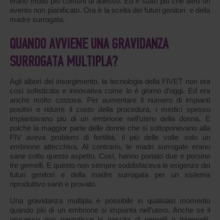
erano molto più comuni di adesso. Ed è stato più che altro un
evento non pianificato. Ora è la scelta dei futuri genitori e della
madre surrogata.
QUANDO AVVIENE UNA GRAVIDANZA
SURROGATA MULTIPLA?
Agli albori del insorgimento, la tecnologia della FIVET non era
così sofisticata e innovativa come lo è giorno d’oggi. Ed era
anche molto costosa. Per aumentare il numero di impianti
positivi e ridurre il costo della procedura, i medici spesso
impiantavano più di un embrione nell’utero della donna. E
poiché la maggior parte delle donne che si sottoponevano alla
FIV aveva problemi di fertilità, il più delle volte solo un
embrione attecchiva. Al contrario, le madri surrogate erano
sane sotto questo aspetto. Così, hanno portato due e persino
tre gemelli. E questo non sempre soddisfaceva le esigenze dei
futuri genitori e della madre surrogata per un sistema
riproduttivo sano e provato.
Una gravidanza multipla è possibile in qualsiasi momento
quando più di un embrione si impianta nell’utero. Anche se il
processo non garantisce la nascita di gemelli o trigemelli,