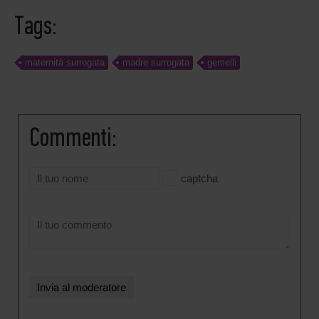
Tags:
maternità surrogata
madre surrogata
gemelli
Commenti:
captcha