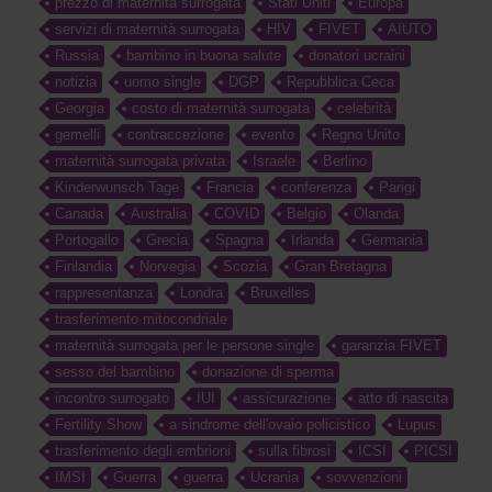
prezzo di maternità surrogata
Stati Uniti
Europa
servizi di maternità surrogata
HIV
FIVET
AIUTO
Russia
bambino in buona salute
donatori ucraini
notizia
uomo single
DGP
Repubblica Ceca
Georgia
costo di maternità surrogata
celebrità
gemelli
contraccezione
evento
Regno Unito
maternità surrogata privata
Israele
Berlino
Kinderwunsch Tage
Francia
conferenza
Parigi
Canada
Australia
COVID
Belgio
Olanda
Portogallo
Grecia
Spagna
Irlanda
Germania
Finlandia
Norvegia
Scozia
Gran Bretagna
rappresentanza
Londra
Bruxelles
trasferimento mitocondriale
maternità surrogata per le persone single
garanzia FIVET
sesso del bambino
donazione di sperma
incontro surrogato
IUI
assicurazione
atto di nascita
Fertility Show
a sindrome dell'ovaio policistico
Lupus
trasferimento degli embrioni
sulla fibrosi
ICSI
PICSI
IMSI
Guerra
guerra
Ucrania
sovvenzioni