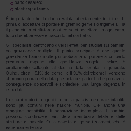
parto cesareo;
aborto spontaneo.
È importante che la donna valuta attentamente tutti i rischi
prima di accettare di portare in grembo gemelli o trigemelli. Ha
il pieno diritto di rifiutare così come di accettare. In ogni caso,
tutto dovrebbe essere trascritto nel contratto.
Gli specialisti identificano diversi effetti ben studiati sui bambini
da gravidanze multiple. Il punto principale è che queste
gravidanze hanno molte più probabilità di portare a un parto
prematuro rispetto alle gravidanze singole. Inoltre, è
direttamente collegato al declino della fertilità in generale.
Quindi, circa il 51% dei gemelli e il 91% dei trigemelli vengono
al mondo prima della data presunta del parto. Il che può avere
conseguenze spiacevoli e richiedere una lunga degenza in
ospedale.
I disturbi motori congeniti come la paralisi cerebrale infantile
sono più comuni nelle nascite multiple. C’è anche una
maggiore possibilità di separazione incompleta. I bambini
possono condividere parti della membrana fetale e delle
strutture di nascita. O la nascita di gemelli siamesi, che è
estremamente rara.