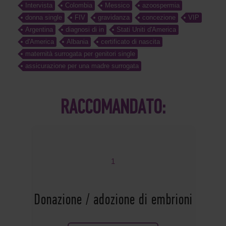
Intervista
Colombia
Messico
azoospermia
donna single
FIV
gravidanza
concezione
VIP
Argentina
diagnosi di in
Stati Uniti d'America
d'America
Albania
certificato di nascita
maternità surrogata per genitori single
assicurazione per una madre surrogata
RACCOMANDATO:
1
Donazione / adozione di embrioni