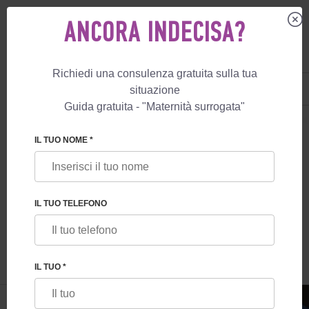
ANCORA INDECISA?
Richiedi una consulenza gratuita sulla tua
IT
+39 800 596 812
situazione
+447587761507
Guida gratuita - "Maternità surrogata"
MATERNITÀ SURROGATA
BLOG
GEMELLI E TRIGEMELLI: LA PROBABI
IL TUO NOME *
GEMELLI E TRIGEMELLI: LA
PROBABILITÀ DI NASCITE MULTIPLE CON
IL TUO TELEFONO
LA MATERNITÀ SURROGATA
IL TUO *