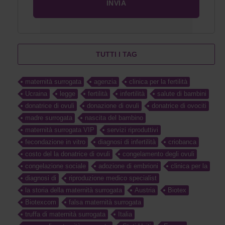
TUTTI I TAG
maternità surrogata
agenzia
clinica per la fertilità
Ucraina
legge
fertilità
infertilità
salute di bambini
donatrice di ovuli
donazione di ovuli
donatrice di ovociti
madre surrogata
nascita del bambino
maternità surrogata VIP
servizi riproduttivi
fecondazione in vitro
diagnosi di infertilità
criobanca
costo del la donatrice di ovuli
congelamento degli ovuli
congelazione sociale
adozione di embrioni
clinica per la
diagnosi di
riproduzione medico specialist
la storia della maternità surrogata
Austria
Biotex
Biotexcom
falsa maternità surrogata
truffa di maternità surrogata
Italia