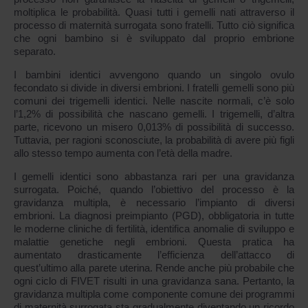
moltiplica le probabilità. Quasi tutti i gemelli nati attraverso il
processo di maternità surrogata sono fratelli. Tutto ciò significa
che ogni bambino si è sviluppato dal proprio embrione
separato.
I bambini identici avvengono quando un singolo ovulo
fecondato si divide in diversi embrioni. I fratelli gemelli sono più
comuni dei trigemelli identici. Nelle nascite normali, c’è solo
l’1,2% di possibilità che nascano gemelli. I trigemelli, d’altra
parte, ricevono un misero 0,013% di possibilità di successo.
Tuttavia, per ragioni sconosciute, la probabilità di avere più figli
allo stesso tempo aumenta con l’età della madre.
I gemelli identici sono abbastanza rari per una gravidanza
surrogata. Poiché, quando l’obiettivo del processo è la
gravidanza multipla, è necessario l’impianto di diversi
embrioni. La diagnosi preimpianto (PGD), obbligatoria in tutte
le moderne cliniche di fertilità, identifica anomalie di sviluppo e
malattie genetiche negli embrioni. Questa pratica ha
aumentato drasticamente l’efficienza dell’attacco di
quest’ultimo alla parete uterina. Rende anche più probabile che
ogni ciclo di FIVET risulti in una gravidanza sana. Pertanto, la
gravidanza multipla come componente comune dei programmi
di maternità surrogata sta gradualmente diventando un ricordo