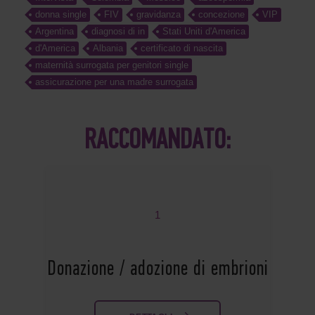
donna single
FIV
gravidanza
concezione
VIP
Argentina
diagnosi di in
Stati Uniti d'America
d'America
Albania
certificato di nascita
maternità surrogata per genitori single
assicurazione per una madre surrogata
RACCOMANDATO:
1
Donazione / adozione di embrioni