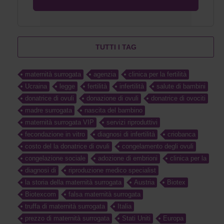
TUTTI I TAG
maternità surrogata
agenzia
clinica per la fertilità
Ucraina
legge
fertilità
infertilità
salute di bambini
donatrice di ovuli
donazione di ovuli
donatrice di ovociti
madre surrogata
nascita del bambino
maternità surrogata VIP
servizi riproduttivi
fecondazione in vitro
diagnosi di infertilità
criobanca
costo del la donatrice di ovuli
congelamento degli ovuli
congelazione sociale
adozione di embrioni
clinica per la
diagnosi di
riproduzione medico specialist
la storia della maternità surrogata
Austria
Biotex
Biotexcom
falsa maternità surrogata
truffa di maternità surrogata
Italia
prezzo di maternità surrogata
Stati Uniti
Europa