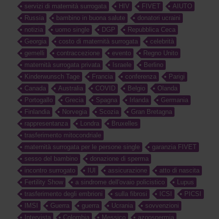
servizi di maternità surrogata
HIV
FIVET
AIUTO
Russia
bambino in buona salute
donatori ucraini
notizia
uomo single
DGP
Repubblica Ceca
Georgia
costo di maternità surrogata
celebrità
gemelli
contraccezione
evento
Regno Unito
maternità surrogata privata
Israele
Berlino
Kinderwunsch Tage
Francia
conferenza
Parigi
Canada
Australia
COVID
Belgio
Olanda
Portogallo
Grecia
Spagna
Irlanda
Germania
Finlandia
Norvegia
Scozia
Gran Bretagna
rappresentanza
Londra
Bruxelles
trasferimento mitocondriale
maternità surrogata per le persone single
garanzia FIVET
sesso del bambino
donazione di sperma
incontro surrogato
IUI
assicurazione
atto di nascita
Fertility Show
a sindrome dell'ovaio policistico
Lupus
trasferimento degli embrioni
sulla fibrosi
ICSI
PICSI
IMSI
Guerra
guerra
Ucrania
sovvenzioni
Intervista
Colombia
Messico
azoospermia