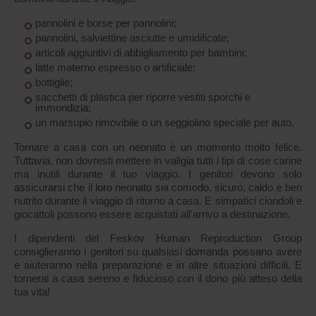
pannolini e borse per pannolini;
pannolini, salviettine asciutte e umidificate;
articoli aggiuntivi di abbigliamento per bambini;
latte materno espresso o artificiale;
bottiglie;
sacchetti di plastica per riporre vestiti sporchi e
immondizia;
un marsupio rimovibile o un seggiolino speciale per auto.
Tornare a casa con un neonato è un momento molto felice.
Tuttavia, non dovresti mettere in valigia tutti i tipi di cose carine
ma inutili durante il tuo viaggio. I genitori devono solo
assicurarsi che il loro neonato sia comodo, sicuro, caldo e ben
nutrito durante il viaggio di ritorno a casa. E simpatici ciondoli e
giocattoli possono essere acquistati all'arrivo a destinazione.
I dipendenti del Feskov Human Reproduction Group
consiglieranno i genitori su qualsiasi domanda possano avere
e aiuteranno nella preparazione e in altre situazioni difficili. E
tornerai a casa sereno e fiducioso con il dono più atteso della
tua vita!