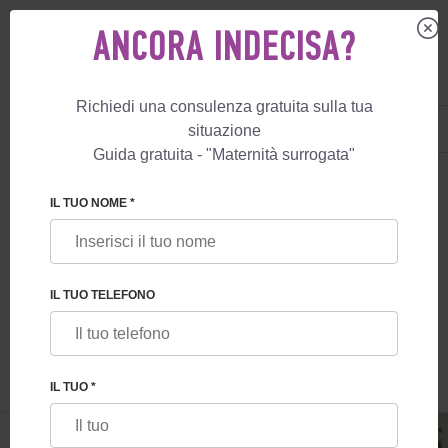
ANCORA INDECISA?
Richiedi una consulenza gratuita sulla tua
IT
+39 800 596 812
situazione
+447587761507
Guida gratuita - "Maternità surrogata"
MATERNITÀ SURROGATA
BLOG
5 CONSIGLI PER VIAGGIARE CON IL
IL TUO NOME *
5 CONSIGLI PER VIAGGIARE CON IL TUO
BAMBINO DOPO LA NASCITA DALLA
IL TUO TELEFONO
MATERNITÀ SURROGATA
IL TUO *