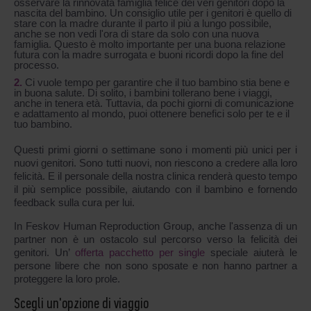
osservare la rinnovata famiglia felice dei veri genitori dopo la
nascita del bambino. Un consiglio utile per i genitori è quello di
stare con la madre durante il parto il più a lungo possibile,
anche se non vedi l'ora di stare da solo con una nuova
famiglia. Questo è molto importante per una buona relazione
futura con la madre surrogata e buoni ricordi dopo la fine del
processo.
Ci vuole tempo per garantire che il tuo bambino stia bene e
in buona salute. Di solito, i bambini tollerano bene i viaggi,
anche in tenera età. Tuttavia, da pochi giorni di comunicazione
e adattamento al mondo, puoi ottenere benefici solo per te e il
tuo bambino.
Questi primi giorni o settimane sono i momenti più unici per i
nuovi genitori. Sono tutti nuovi, non riescono a credere alla loro
felicità. E il personale della nostra clinica renderà questo tempo
il più semplice possibile, aiutando con il bambino e fornendo
feedback sulla cura per lui.
In Feskov Human Reproduction Group, anche l'assenza di un
partner non è un ostacolo sul percorso verso la felicità dei
genitori. Un’
offerta pacchetto per single
speciale aiuterà le
persone libere che non sono sposate e non hanno partner a
proteggere la loro prole.
Scegli un'opzione di viaggio