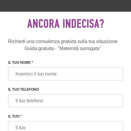
0 596 812
+447587761507
SCRIVIC
ANCORA INDECISA?
Recensioni
Blog
Programmi
Richiedi una consulenza gratuita sulla tua situazione
Guida gratuita - "Maternità surrogata"
IL TUO NOME *
ROBLEMI ETICI DELLA MATERNITÀ SURROGATA NEL MONDO
IL TUO TELEFONO
LLA MATERNITÀ SURROGATA
NO
IL TUO *