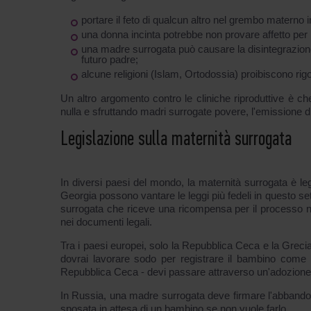
portare il feto di qualcun altro nel grembo materno 
una donna incinta potrebbe non provare affetto per 
una madre surrogata può causare la disintegrazione 
futuro padre;
alcune religioni (Islam, Ortodossia) proibiscono rig
Un altro argomento contro le cliniche riproduttive è c
nulla e sfruttando madri surrogate povere, l'emissione di 
Legislazione sulla maternità surrogata
In diversi paesi del mondo, la maternità surrogata è le
Georgia possono vantare le leggi più fedeli in questo settor
surrogata che riceve una ricompensa per il processo non
nei documenti legali.
Tra i paesi europei, solo la Repubblica Ceca e la Greci
dovrai lavorare sodo per registrare il bambino come ve
Repubblica Ceca - devi passare attraverso un'adozione 
In Russia, una madre surrogata deve firmare l'abband
sposata in attesa di un bambino se non vuole farlo.