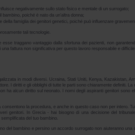
influisce negativamente sullo stato fisico e mentale di un surrogato;
il bambino, poiché è nato da un'altra donna;
della famiglia dei genitori genetici, poiché può influenzare gravement
orosamente tali tecnologie.
he esse traggano vantaggio dalla sfortuna dei pazienti, non garantend
una fattura non significativa per questo lavoro responsabile e difficile
galizzata in modi diversi. Ucraina, Stati Uniti, Kenya, Kazakistan, Ar
e. I diritti e gli obblighi di tutte le parti sono chiaramente definiti. L
 ha alcun diritto sul neonato. I nomi degli aspiranti genitori sono el
a consentono la procedura, e anche in questo caso non per intero. Tut
ri genitori. In Grecia - hai bisogno di una decisione del tribunale
semplificata del tuo bambino.
ono del bambino e persino un accordo surrogato non aiuteranno una 