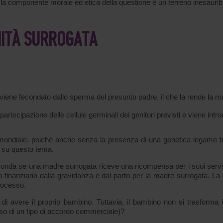
é la componente morale ed etica della questione è un terreno inesaurib
NITÀ SURROGATA
 viene fecondato dallo sperma del presunto padre, il che la rende la 
artecipazione delle cellule germinali dei genitori previsti e viene intro
a mondiale, poiché anche senza la presenza di una genetica legame t
 su questo tema.
conda se una madre surrogata riceve una ricompensa per i suoi servi
o finanziario dalla gravidanza e dal parto per la madre surrogata. La
processo.
tà di avere il proprio bambino. Tuttavia, il bambino non si trasforma 
aso di un tipo di accordo commerciale)?