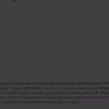
 il progresso tecnologico hanno portato allo sviluppo delle tecnologie P
rogata, funge in alternativa, nel caso in cui una donna o una famigl
 un accordo in base al quale una persona estranea porta e dà alla l
. Feskov Human Reproduction Group implementa
programmi riproduttivi
 può provare la sensazione di una famiglia completa.