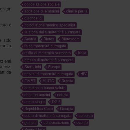
congelazione sociale
enitori
adozione di embrioni
clinica per la
diagnosi di
esto è
riproduzione medico specialist
la storia della maternità surrogata
Austria
Biotex
Biotexcom
e solo
eranza
falsa maternità surrogata
truffa di maternità surrogata
Italia
prezzo di maternità surrogata
azienti
servizi
Stati Uniti
Europa
etti da
servizi di maternità surrogata
HIV
FIVET
AIUTO
Russia
bambino in buona salute
donatori ucraini
notizia
uomo single
DGP
Repubblica Ceca
Georgia
costo di maternità surrogata
celebrità
gemelli
contraccezione
evento
Regno Unito