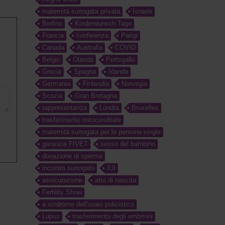
maternità surrogata privata
Israele
Berlino
Kinderwunsch Tage
Francia
conferenza
Parigi
Canada
Australia
COVID
Belgio
Olanda
Portogallo
Grecia
Spagna
Irlanda
Germania
Finlandia
Norvegia
Scozia
Gran Bretagna
rappresentanza
Londra
Bruxelles
trasferimento mitocondriale
maternità surrogata per le persone single
garanzia FIVET
sesso del bambino
donazione di sperma
incontro surrogato
IUI
assicurazione
atto di nascita
Fertility Show
a sindrome dell'ovaio policistico
Lupus
trasferimento degli embrioni