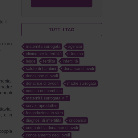
e il
TUTTI I TAG
o loro
maternità surrogata
agenzia
.
clinica per la fertilità
Ucraina
legge
fertilità
infertilità
salute di bambini
donatrice di ovuli
donazione di ovuli
menia,
donatrice di ovociti
madre surrogata
a madre
nascita del bambino
encati
maternità surrogata VIP
servizi riproduttivi
tavia,
fecondazione in vitro
, e in
diagnosi di infertilità
criobanca
costo del la donatrice di ovuli
coppia
congelamento degli ovuli