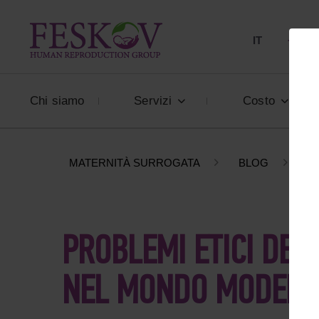
IT
+39 80
Chi siamo
Servizi
Costo
MATERNITÀ SURROGATA
BLOG
P
PROBLEMI ETICI DE
NEL MONDO MODER