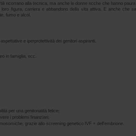
fertili ricorrano alla tecnica, ma anche le donne ricche che hanno paur
 loro figura, carriera e abbandono della vita attiva. E anche che s
ste, fumo e alcol.
aspettative e iperprotettività dei genitori aspiranti.
eo in famiglia, ecc.
lità per una genitorialità felice;
ere i problemi finanziari;
mosomiche, grazie allo screening genetico IVF + dell'embrione.