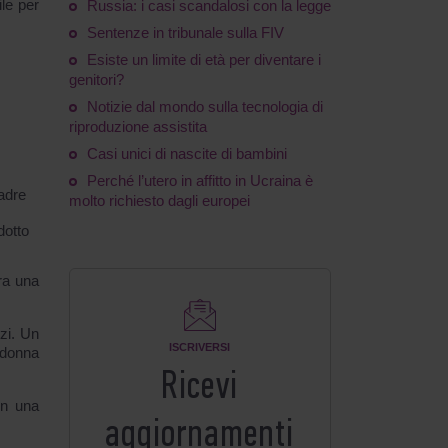
ile per
Russia: i casi scandalosi con la legge
Sentenze in tribunale sulla FIV
Esiste un limite di età per diventare i
genitori?
Notizie dal mondo sulla tecnologia di
riproduzione assistita
Casi unici di nascite di bambini
Perché l’utero in affitto in Ucraina è
madre
molto richiesto dagli europei
dotto
ra una
zi. Un
ISCRIVERSI
 donna
Ricevi
in una
aggiornamenti