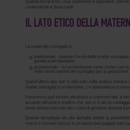
Questa tecnica ha i suoi sostenitori e oppositori, poich
controversie e disaccordi.
IL LATO ETICO DELLA MATER
La maternità surrogata è:
tradizionale - quando l'ovulo della madre surrogata
genetica del bambino;
gestazionale - in cui l'embrione viene creato con la p
nella cavità uterina del surrogato per la gestazione.
Quest'ultimo tipo non è utilizzato nella pratica medic
madre surrogata e un bambino, c'è abbastanza scontro
Il processo può essere altruistico o commerciale, a se
accordo altruistico implica che non vi è alcun vantaggi
viene rimborsata solo per i costi di gestione durante il 
Questa tecnologia dà alla famiglia sterile la possibili
merce e l'evento stesso in un lavoro ben pagato (nel c