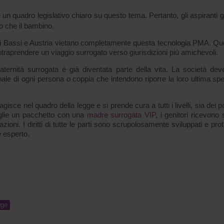
 un quadro legislativo chiaro su questo tema. Pertanto, gli aspiranti g
ro che il bambino.
si Bassi e Austria vietano completamente questa tecnologia PMA. Qu
 intraprendere un viaggio surrogato verso giurisdizioni più amichevoli.
ternità surrogata è già diventata parte della vita. La società dev
nale di ogni persona o coppia che intendono riporre la loro ultima sp
e nel quadro della legge e si prende cura a tutti i livelli, sia dei p
eglie un pacchetto con una
madre surrogata VIP
, i genitori ricevono 
zioni. I diritti di tutte le parti sono scrupolosamente sviluppati e prot
e esperto.
gge