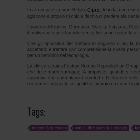
In alcuni paesi, come Belgio,
Irlanda, non esiste
agiscono a proprio rischio e rischio di perdere sia dena
I governi di Francia, Germania, Svezia, Svizzera, Pae
il motivo per cui le famiglie senza figli sono costrette a
Che gli oppositori del metodo lo vogliano o no, la ma
accettarlo e trattare con comprensione la scelta perso
per un bambino nel tecnologia.
La clinica ucraina Feskov Human Reproduction Group agisc
che delle madri surrogate. A proposito, quando si sc
aggiuntivi che aumentano il comfort e l'efficienza delle a
documenti adeguati, sui quali ha lavorato un team legal
Tags:
maternità surrogata
servizi di maternità surrogata
le