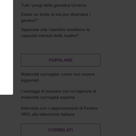
Tutti i pregi della genetica Ucraina
Esiste un limite di età per diventare i
genitori?
Sapevate che i bambini ereditano le
capacità mentali della madre?
POPOLARE
Maternità surrogata: come non essere
ingannati
blemi
I vantaggi di lavorare con un'agenzia di
maternità surrogata esperta
Intervista con i rappresentanti di Feskov
HRG alla televisione italiana
CORRELATI