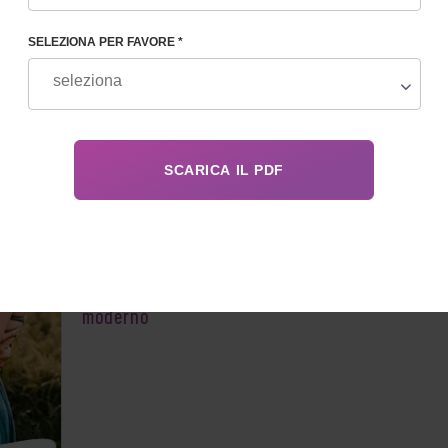
SELEZIONA PER FAVORE *
Problemi etici della maternità surrogata: pro
etici della maternità surrogata nel mondo
moderno