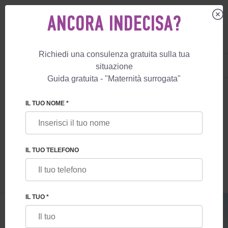
ANCORA INDECISA?
Richiedi una consulenza gratuita sulla tua
IT
+39 800 596 812
situazione
+447587761507
Guida gratuita - "Maternità surrogata"
MATERNITÀ SURROGATA
BLOG
PREPARARSI ALLA PATERNITÀ: 16 M
IL TUO NOME *
PREPARARSI ALLA PATERNITÀ: 16 MODI
PER PREPARARSI A DIVENTARE PAPÀ
IL TUO TELEFONO
IL TUO *