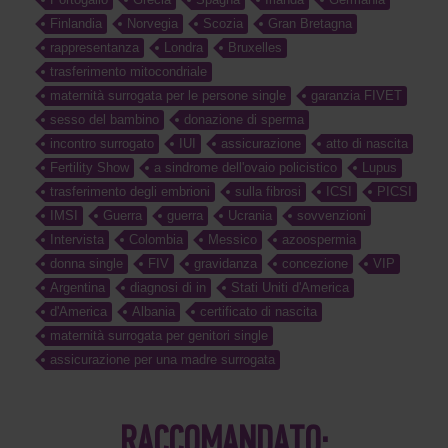
Finlandia
Norvegia
Scozia
Gran Bretagna
rappresentanza
Londra
Bruxelles
trasferimento mitocondriale
maternità surrogata per le persone single
garanzia FIVET
sesso del bambino
donazione di sperma
incontro surrogato
IUI
assicurazione
atto di nascita
Fertility Show
a sindrome dell'ovaio policistico
Lupus
trasferimento degli embrioni
sulla fibrosi
ICSI
PICSI
IMSI
Guerra
guerra
Ucrania
sovvenzioni
Intervista
Colombia
Messico
azoospermia
donna single
FIV
gravidanza
concezione
VIP
Argentina
diagnosi di in
Stati Uniti d'America
d'America
Albania
certificato di nascita
maternità surrogata per genitori single
assicurazione per una madre surrogata
RACCOMANDATO: