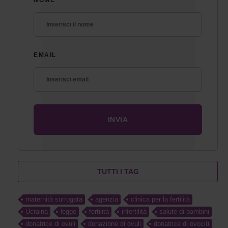
EMAIL
TUTTI I TAG
maternità surrogata
agenzia
clinica per la fertilità
Ucraina
legge
fertilità
infertilità
salute di bambini
donatrice di ovuli
donazione di ovuli
donatrice di ovociti