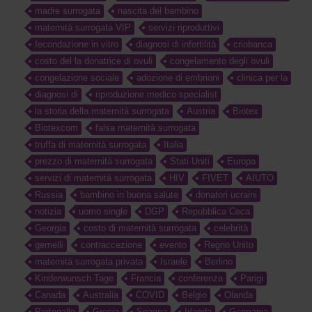
madre surrogata
nascita del bambino
maternità surrogata VIP
servizi riproduttivi
fecondazione in vitro
diagnosi di infertilità
criobanca
costo del la donatrice di ovuli
congelamento degli ovuli
congelazione sociale
adozione di embrioni
clinica per la
diagnosi di
riproduzione medico specialist
la storia della maternità surrogata
Austria
Biotex
Biotexcom
falsa maternità surrogata
truffa di maternità surrogata
Italia
prezzo di maternità surrogata
Stati Uniti
Europa
servizi di maternità surrogata
HIV
FIVET
AIUTO
Russia
bambino in buona salute
donatori ucraini
notizia
uomo single
DGP
Repubblica Ceca
Georgia
costo di maternità surrogata
celebrità
gemelli
contraccezione
evento
Regno Unito
maternità surrogata privata
Israele
Berlino
Kinderwunsch Tage
Francia
conferenza
Parigi
Canada
Australia
COVID
Belgio
Olanda
Portogallo
Grecia
Spagna
Irlanda
Germania