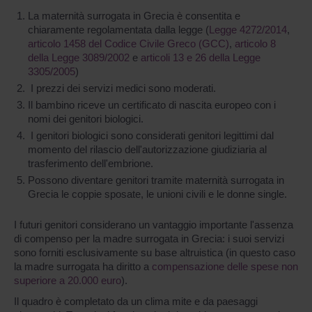
La maternità surrogata in Grecia è consentita e
chiaramente regolamentata dalla legge (
Legge 4272/2014
,
articolo 1458 del Codice Civile Greco (GCC)
,
articolo 8
della Legge 3089/2002
e
articoli 13 e 26 della Legge
3305/2005
)
I prezzi dei servizi medici sono moderati.
Il bambino riceve un certificato di nascita europeo con i
nomi dei genitori biologici.
I genitori biologici sono considerati genitori legittimi dal
momento del rilascio dell'autorizzazione giudiziaria al
trasferimento dell'embrione.
Possono diventare genitori tramite maternità surrogata in
Grecia le coppie sposate, le unioni civili e le donne single.
I futuri genitori considerano un vantaggio importante l'assenza
di compenso per la madre surrogata in Grecia: i suoi servizi
sono forniti esclusivamente su base altruistica (in questo caso
la madre surrogata ha diritto a
compensazione delle spese non
superiore a 20.000 eurо
).
Il quadro è completato da un clima mite e da paesaggi