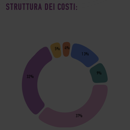
STRUTTURA DEI COSTI:
4%
5%
13%
9%
32%
37%