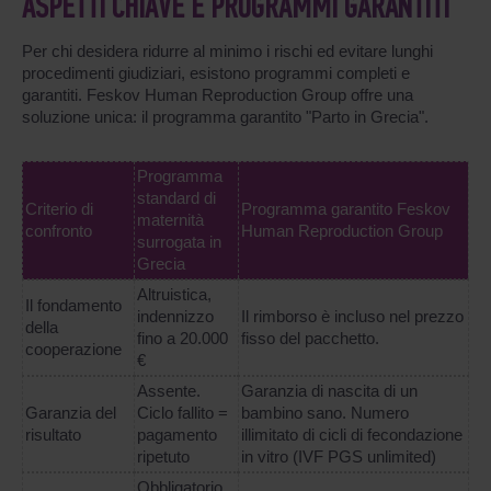
ASPETTI CHIAVE E PROGRAMMI GARANTITI
Per chi desidera ridurre al minimo i rischi ed evitare lunghi
procedimenti giudiziari, esistono programmi completi e
garantiti. Feskov Human Reproduction Group offre una
soluzione unica: il programma garantito "Parto in Grecia".
Programma
standard di
Criterio di
Programma garantito Feskov
maternità
confronto
Human Reproduction Group
surrogata in
Grecia
Altruistica,
Il fondamento
indennizzo
Il rimborso è incluso nel prezzo
della
fino a 20.000
fisso del pacchetto.
cooperazione
€
Assente.
Garanzia di nascita di un
Garanzia del
Ciclo fallito =
bambino sano. Numero
risultato
pagamento
illimitato di cicli di fecondazione
ripetuto
in vitro (IVF PGS unlimited)
Obbligatorio,