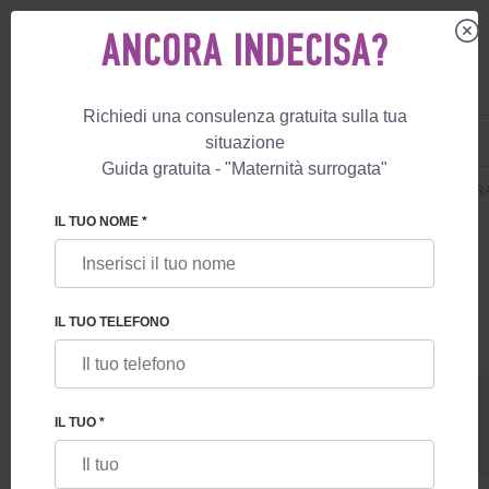
ANCORA INDECISA?
Richiedi una consulenza gratuita sulla tua
IT
+39 800 596 812
situazione
+447587761507
Guida gratuita - "Maternità surrogata"
MATERNITÀ SURROGATA
COSTO
MATERNITÀ SURROGATA
GUARA
IL TUO NOME *
IL TUO TELEFONO
GUARANTEE PARTO IN GRECIA
IL TUO *
La nascita garantita del bambino in