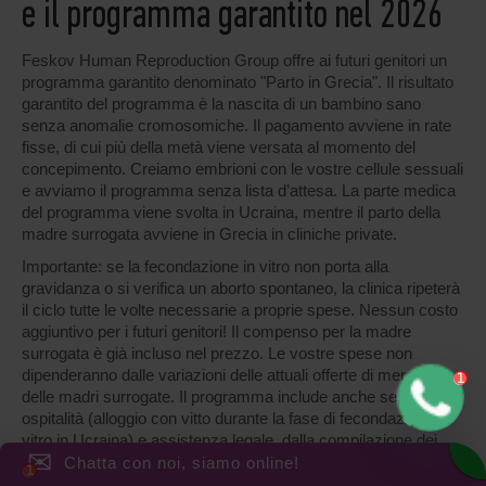
e il programma garantito nel 2026
Feskov Human Reproduction Group offre ai futuri genitori un
programma garantito denominato "Parto in Grecia". Il risultato
garantito del programma è la nascita di un bambino sano
senza anomalie cromosomiche. Il pagamento avviene in rate
fisse, di cui più della metà viene versata al momento del
concepimento. Creiamo embrioni con le vostre cellule sessuali
e avviamo il programma senza lista d’attesa. La parte medica
del programma viene svolta in Ucraina, mentre il parto della
madre surrogata avviene in Grecia in cliniche private.
Importante: se la fecondazione in vitro non porta alla
gravidanza o si verifica un aborto spontaneo, la clinica ripeterà
il ciclo tutte le volte necessarie a proprie spese. Nessun costo
aggiuntivo per i futuri genitori! Il compenso per la madre
surrogata è già incluso nel prezzo. Le vostre spese non
dipenderanno dalle variazioni delle attuali offerte di mercato
delle madri surrogate. Il programma include anche servizi di
ospitalità (alloggio con vitto durante la fase di fecondazione in
vitro in Ucraina) e assistenza legale, dalla compilazione dei
✉
documenti per il bambino all'assistenza nell'ottenimento della
Chatta con noi, siamo online!
cittadinanza dei genitori.