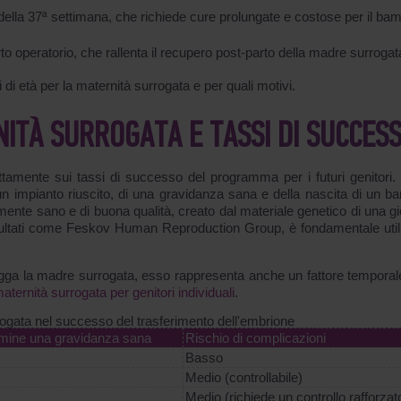
della 37ª settimana, che richiede cure prolungate e costose per il ba
to operatorio, che rallenta il recupero post-parto della madre surrogat
 di età per la maternità surrogata e per quali motivi.
NITÀ SURROGATA E TASSI DI SUCCES
rettamente sui tassi di successo del programma per i futuri genitori. 
un impianto riuscito, di una gravidanza sana e della nascita di un b
nte sano e di buona qualità, creato dal materiale genetico di una g
isultati come Feskov Human Reproduction Group, è fondamentale util
tegga la madre surrogata, esso rappresenta anche un fattore temporale
aternità surrogata per genitori individuali
.
rrogata nel successo del trasferimento dell'embrione
ermine una gravidanza sana
Rischio di complicazioni
Basso
Medio (controllabile)
Medio (richiede un controllo rafforzat