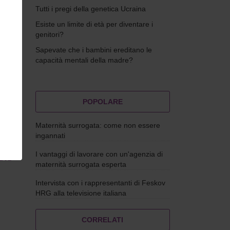
Tutti i pregi della genetica Ucraina
Esiste un limite di età per diventare i
genitori?
Sapevate che i bambini ereditano le
capacità mentali della madre?
POPOLARE
Maternità surrogata: come non essere
ogata
ingannati
I vantaggi di lavorare con un'agenzia di
ata
maternità surrogata esperta
Intervista con i rappresentanti di Feskov
HRG alla televisione italiana
CORRELATI