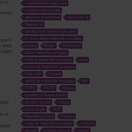
ico e
congelamento degli ovuli
congelazione sociale
massimo
adozione di embrioni
clinica per la
diagnosi di
riproduzione medico specialist
la storia della maternità surrogata
onna è
 della
Austria
Biotex
Biotexcom
logici
falsa maternità surrogata
truffa di maternità surrogata
Italia
prezzo di maternità surrogata
Stati Uniti
Europa
servizi di maternità surrogata
HIV
FIVET
AIUTO
Russia
bambino in buona salute
aglio
donatori ucraini
notizia
uomo single
DGP
io di
Repubblica Ceca
Georgia
costo di maternità surrogata
celebrità
entano
gemelli
contraccezione
evento