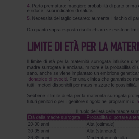
Parto prematuro: maggiore probabilità di parto prima 
e riduce i suoi indicatori di salute.
Necessità del taglio cesareo: aumenta il rischio di par
Da quanto sopra esposto risulta chiaro se esistono limiti
LIMITE DI ETÀ PER LA MATER
Il limite di età per la maternità surrogata influisce di
madre surrogata è anziana, minore è la probabilità di 
sano, anche se viene impiantato un embrione geneticame
donatrice di ovociti
. Per una clinica che garantisce r
tutti i metodi disponibili per massimizzare le possibilità.
Sebbene il limite di età per la maternità surrogata pro
futuri genitori o per il genitore singolo nei programmi di
m
Il ruolo dell'età della madre su
Età della madre surrogata
Probabilità di portare a t
20-30 anni
Alta (ottimale)
30-35 anni
Alta (standard)
36-39 anni
Moderatamente alta