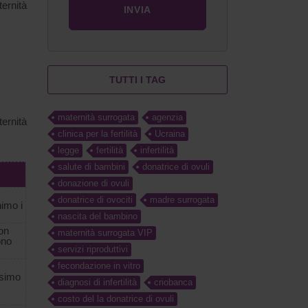
ernità
TUTTI I TAG
maternità surrogata
agenzia
ernità
clinica per la fertilità
Ucraina
legge
fertilità
infertilità
salute di bambini
donatrice di ovuli
donazione di ovuli
donatrice di ovociti
madre surrogata
nimo i
nascita del bambino
on
maternità surrogata VIP
ono
servizi riproduttivi
fecondazione in vitro
ssimo
diagnosi di infertilità
criobanca
costo del la donatrice di ovuli