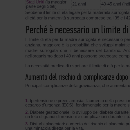
Stati Uniti
(la maggior
21 anni
40-45 anni (ind
parte degli Stati)
Sebbene il limite di età legale per la maternità surrogat
di età per la maternità surrogata compreso tra i 39 e i 42 
Perché è necessario un limite di
Il limite di età per la madre surrogata è necessario per
anziana, maggiore è la probabilità che sviluppi malatti
madre surrogata che il benessere del bambino. Anch
nell'organismo dopo i 40 anni possono provocare compli
La necessità medica di rispettare il limite di età per la ma
Aumento del rischio di complicanze dopo 
Principali complicanze della gravidanza, che aumentano
Ipertensione e preeclampsia: l'aumento della pression
cesareo d'urgenza (ECS), fondamentale per la madre s
Diabete gestazionale: lo sviluppo del diabete durante 
un feto di grandi dimensioni e complicazioni durante il p
Disturbi placentari: aumento del rischio di placenta 
una minaccia diretta per la vita.