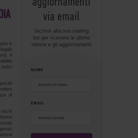
aggiornamenti
DIA
via email
Iscriviti alla mia mailing
list per ricevere le ultime
ogata è
notizie e gli aggiornamenti
legale
i). Il
ilito
 indici
NOME
pacità
endere
nza di
EMAIL
rischi
 forma
 Human
gorosi
 donna