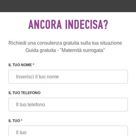
0 596 812
+447587761507
SCRIVIC
ANCORA INDECISA?
Recensioni
Blog
Programmi
Richiedi una consulenza gratuita sulla tua situazione
Guida gratuita - "Maternità surrogata"
IL TUO NOME *
IMITE DI ETÀ PER LA MATERNITÀ SURROGATA: STANDARD IN
IL TUO TELEFONO
LA MATERNITÀ SURROGATA:
IONALI
IL TUO *