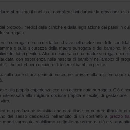
durre al minimo il rischio di complicazioni durante la gravidanza sia 
dai protocolli medici delle cliniche e dalla legislazione dei paesi in cu
re surrogata.
ternità surrogata è uno dei fattori chiave nella selezione delle candida
gramma e sulla sicurezza della madre surrogata e del bambino. In 
tative dei futuri genitori. Alcuni desiderano una madre surrogata più g
ollaudata, con esperienza nella nascita di bambini nell'ambito di pro
late", che potrebbero decidere di tenere il bambino per sé.
i: sulla base di una serie di procedure, arrivare alla migliore combin
tà.
 in base alla propria esperienza con una determinata surrogata. Ciò è n
 interessata alla migliore opzione (rapida e facile) di gestazione,
 vitro.
di riproduzione assistita che garantisce un numero illimitato di ci
ano del sesso desiderato nell'ambito di un contratto a
prezzo fis
 madri surrogate, stabiliamo un limite massimo di età e vi garanti