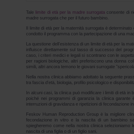
Tale
limite di età per la madre surrogata
consente di ri
madre surrogata che per il futuro bambino.
Il limite di età per la maternità surrogata è determinato 
condotto il programma con la partecipazione di una mad
La questione dell'esistenza di un limite di età per la ma
influisce direttamente sul tasso di successo del pro
caso, i criteri medici e legali si scontrano con le aspet
per ragioni biologiche, altri preferiscono una donna c
simili, altri ancora temono le giovani surrogate "sperico
Nella nostra clinica abbiamo adottato la seguente prass
tra fascia d'età, biologia, profilo psicologico e disponibili
In alcuni casi, la clinica può modificare i limiti di età
poiché nei programmi di garanzia la clinica garante è
interruzioni di gravidanza e ripetizioni di fecondazione in
Feskov Human Reproduction Group è la migliore clinica 
fecondazione in vitro e la nascita di un bambino s
spiegheremo come nella nostra clinica selezioniamo le
nascita di una figlia o di un figlio sani.