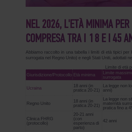
NEL 2026, L'ETÀ MINIMA PE
COMPRESA TRA I 18 E I 45 A
Abbiamo raccolto in una tabella i limiti di età tipici per
surrogata nel Regno Unito) e negli Stati Uniti, adottati n
Limite di età 
Limite massimo 
Giurisdizione/Protocollo
Età minima
surrogata
18 anni (in
La legge non lo 
Ucrainа
pratica 20-21)
anni)
La legge non sta
18 anni (in
Regno Unito
maternità surro
pratica 20-21)
pratica fino a 4
20-21 anni
Clinica FHRG
(con
42 anni
(protocollo)
esperienza di
parto)