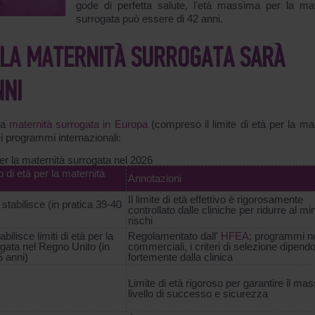
gode di perfetta salute, l'età massima per la mat
surrogata può essere di 42 anni.
R LA MATERNITÀ SURROGATA SARÀ
NNI
 la
maternità surrogata in Europa
(compreso il limite di età per la mat
ei programmi internazionali:
per la maternità surrogata nel 2026
di età per la maternità
Annotazioni
Il limite di età effettivo è rigorosamente
stabilisce (in pratica 39-40
controllato dalle cliniche per ridurre al mi
rischi
bilisce limiti di età per la
Regolamentato dall'
HFEA
; programmi n
gata nel Regno Unito (in
commerciali, i criteri di selezione dipend
5 anni)
fortemente dalla clinica
Limite di età rigoroso per garantire il ma
livello di successo e sicurezza