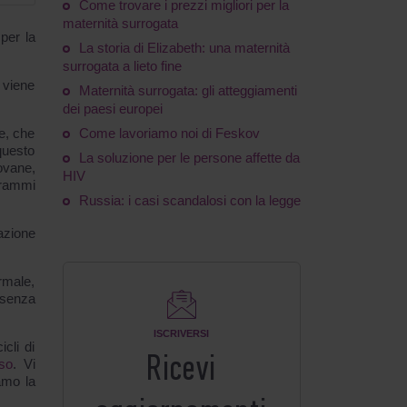
Come trovare i prezzi migliori per la
maternità surrogata
per la
La storia di Elizabeth: una maternità
surrogata a lieto fine
i viene
Maternità surrogata: gli atteggiamenti
dei paesi europei
te, che
Come lavoriamo noi di Feskov
questo
La soluzione per le persone affette da
iovane,
HIV
grammi
Russia: i casi scandalosi con la legge
azione
ormale,
 senza
ISCRIVERSI
cli di
Ricevi
so
. Vi
amo la