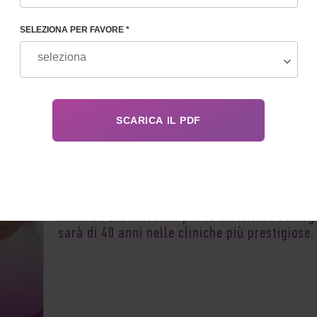
SELEZIONA PER FAVORE *
Nel 2026, l'età ottimale per la
maternità surr
sarà compresa tra i 21 e i 39 anni (compresi),
mentre l'età massima per la maternità surrog
sarà di 40 anni nelle cliniche più prestigiose.