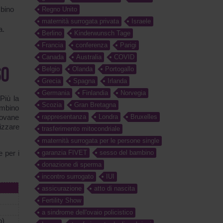
mbino
Regno Unito
maternità surrogata privata
Israele
a.
Berlino
Kinderwunsch Tage
Francia
conferenza
Parigi
Canada
Australia
COVID
Belgio
Olanda
Portogallo
SO
Grecia
Spagna
Irlanda
Germania
Finlandia
Norvegia
Più la
Scozia
Gran Bretagna
ambino
iovane
rappresentanza
Londra
Bruxelles
izzare
trasferimento mitocondriale
maternità surrogata per le persone single
 per i
garanzia FIVET
sesso del bambino
donazione di sperma
incontro surrogato
IUI
assicurazione
atto di nascita
Fertility Show
a sindrome dell'ovaio policistico
o)