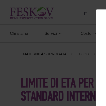
IT
+39 80
Chi siamo
Servizi
Costo
MATERNITÀ SURROGATA
BLOG
L
LIMITE DI ETÀ PER 
STANDARD INTERNAZ