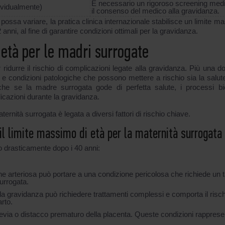
È necessario un rigoroso screening med
ividualmente)
il consenso del medico alla gravidanza.
a possa variare, la pratica clinica internazionale stabilisce un limite 
anni, al fine di garantire condizioni ottimali per la gravidanza.
 età per le madri surrogate
 ridurre il rischio di complicazioni legate alla gravidanza. Più una d
e e condizioni patologiche che possono mettere a rischio sia la salute
e se la madre surrogata gode di perfetta salute, i processi bio
cazioni durante la gravidanza.
ternità surrogata è legata a diversi fattori di rischio chiave.
il limite massimo di età per la maternità surrogata
 drasticamente dopo i 40 anni:
e arteriosa può portare a una condizione pericolosa che richiede un t
urrogata.
la gravidanza può richiedere trattamenti complessi e comporta il risch
arto.
previa o distacco prematuro della placenta. Queste condizioni rappres