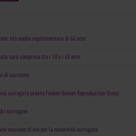
rogate: età media regolamentata di 40 anni
gata sarà compresa tra i 18 e i 45 anni
si di successo
aternità surrogata presso Feskov Human Reproduction Group
dri surrogate
mite massimo di età per la maternità surrogata