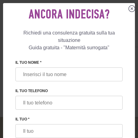
ANCORA INDECISA?
Richiedi una consulenza gratuita sulla tua
IT
+39 800 596 812
situazione
+447587761507
Guida gratuita - "Maternità surrogata"
MATERNITÀ SURROGATA
BLOG
LE MADRI SURROGATE PRIVATE IN 
IL TUO NOME *
LE MADRI SURROGATE PRIVATE IN GRAN
BRETAGNA
IL TUO TELEFONO
IL TUO *