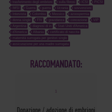
trasferimento degli embrioni
sulla fibrosi
ICSI
PICSI
IMSI
Guerra
guerra
Ucrania
sovvenzioni
Intervista
Colombia
Messico
azoospermia
donna single
FIV
gravidanza
concezione
VIP
Argentina
diagnosi di in
Stati Uniti d'America
d'America
Albania
certificato di nascita
maternità surrogata per genitori single
assicurazione per una madre surrogata
RACCOMANDATO:
1
Donazione / adozione di embrioni