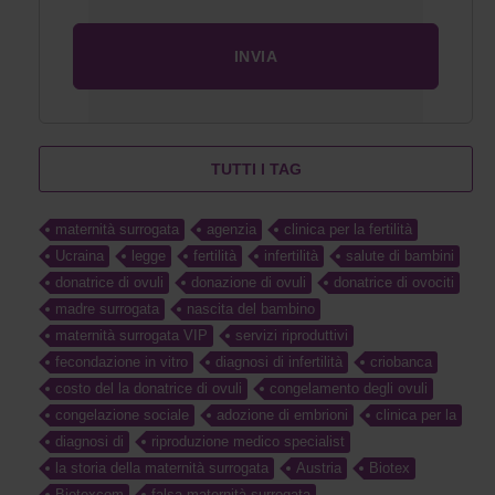
TUTTI I TAG
maternità surrogata
agenzia
clinica per la fertilità
Ucraina
legge
fertilità
infertilità
salute di bambini
donatrice di ovuli
donazione di ovuli
donatrice di ovociti
madre surrogata
nascita del bambino
maternità surrogata VIP
servizi riproduttivi
fecondazione in vitro
diagnosi di infertilità
criobanca
costo del la donatrice di ovuli
congelamento degli ovuli
congelazione sociale
adozione di embrioni
clinica per la
diagnosi di
riproduzione medico specialist
la storia della maternità surrogata
Austria
Biotex
Biotexcom
falsa maternità surrogata