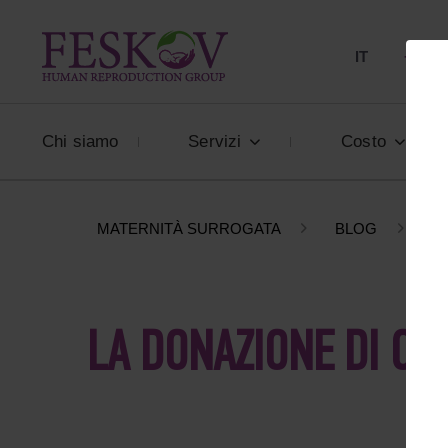
IT
+39 80
Chi siamo
Servizi
Costo
MATERNITÀ SURROGATA
BLOG
L
LA DONAZIONE DI OV