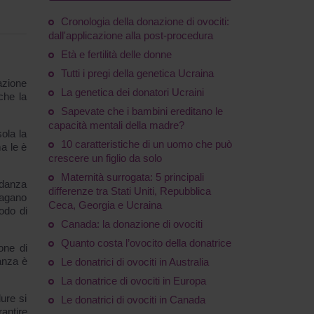
Cronologia della donazione di ovociti:
dall'applicazione alla post-procedura
Età e fertilità delle donne
Tutti i pregi della genetica Ucraina
azione
La genetica dei donatori Ucraini
che la
Sapevate che i bambini ereditano le
capacità mentali della madre?
ola la
10 caratteristiche di un uomo che può
a le è
crescere un figlio da solo
Maternità surrogata: 5 principali
vidanza
differenze tra Stati Uniti, Repubblica
pagano
Ceca, Georgia e Ucraina
iodo di
.
Canada: la donazione di ovociti
Quanto costa l’ovocito della donatrice
one di
danza è
Le donatrici di ovociti in Australia
La donatrice di ovociti in Europa
ure si
Le donatrici di ovociti in Canada
antire