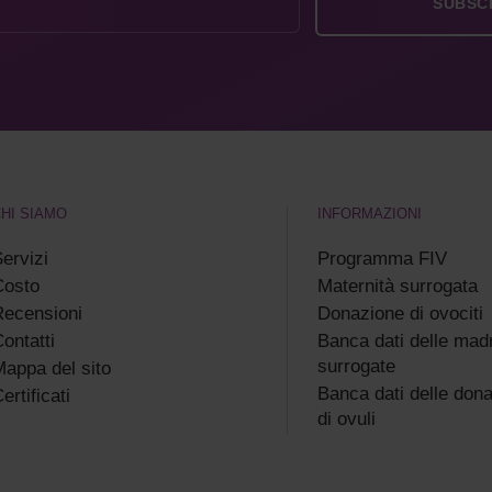
HI SIAMO
INFORMAZIONI
ervizi
Programma FIV
Costo
Maternità surrogata
ecensioni
Donazione di ovociti
ontatti
Banca dati delle madr
surrogate
appa del sito
Banca dati delle dona
ertificati
di ovuli