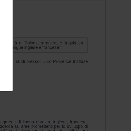
desco.
Facoltà di filologia straniera e linguistica
nante di lingue inglese e francese".
to gli studi presso l'Euro Provence Institute
egmenti di lingua ebraica, inglese, francese,
icerca su aree promettenti per lo sviluppo di
tà post-informazione, analisi della letteratura