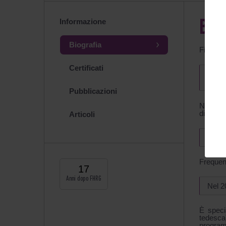
Informazione
BIO
Biografia
Filologo
Certificati
Laure
inform
Pubblicazioni
Nel 200
di Marsi
Articoli
Nel 2
Frequent
17
Anni dopo FHRG
Nel 2
È speci
tedesca
programm