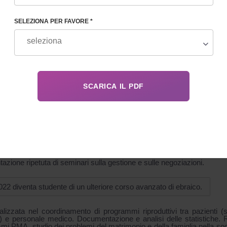
SELEZIONA PER FAVORE *
GRAFIA
, traduttore, insegnante di inglese e francese, con conoscenza del te
ato nel 2004 presso l'Istituto per il progresso sociale di Kharkov, 
atica, specializzato in "lingua e letteratura"; qualifica "filologo, inseg
5 ha partecipato al programma "Au-Pair". Nel 2005 – 2006 ha completa
glia, in Francia, con una formazione approfondita in francese.
013 ha completato un corso di ebraico.
azione ripetuta di seminari sulla gestione e sulle negoziazioni.
022 diventa studente di un ulteriore corso avanzato di ebraico.
alizzata nel coordinamento di programmi riproduttivi tra pazienti (s
) e personale medico. Documentazione e analisi delle statistiche. R
i PMA, studio dei problemi del matrimonio e della famiglia nella socie