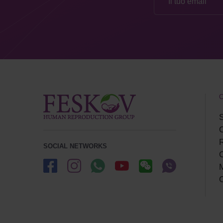
C
S
R
SOCIAL NETWORKS
С
M
C