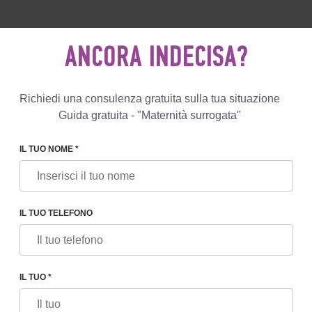
0 596 812
+447587761507
SCRIVIC
ANCORA INDECISA?
Recensioni
Blog
Programmi
Richiedi una consulenza gratuita sulla tua situazione
Guida gratuita - "Maternità surrogata"
IL TUO NOME *
INESSA RUSKOL
IL TUO TELEFONO
 RUSKOL
azioni internazionali
IL TUO *
ganizzazione di programmi per i clienti stranieri