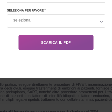
SELEZIONA PER FAVORE *
GRAFIA
abile del dipartimento di FIVET
o-ginecologo, 1a categoria
i diagnostica ecografica, specialista della riproduzione
o dell'ESHRE - Associazione europea di riproduzione umana ed
na di medicina riproduttiva
lizzata nell'implementazione di cicli di programmi di tecnologia di rip
ento del programma PMA, nella raccolta di dati statistici, nel repor
analitico della Dr. Bespechnaya è stato incluso in numerose analis
cnologie di riproduzione assistita. Conduce la formazione e la supervisi
ello pratico, esegue direttamente procedure di FIVET, inseminazione 
ra degli ovuli, esegue trasferimenti di embrioni ai pazienti, fornisce 
ica preimpianto, SART, nonché altre procedure promettenti per il tratta
one di pazienti con fattore di infertilità idiopatico, fattore endocrino
multipli negativi ripetuti, trattamento con cellule staminali, pazienti d
reata all’Università nazionale di medicina di Kharkov nel 2004.