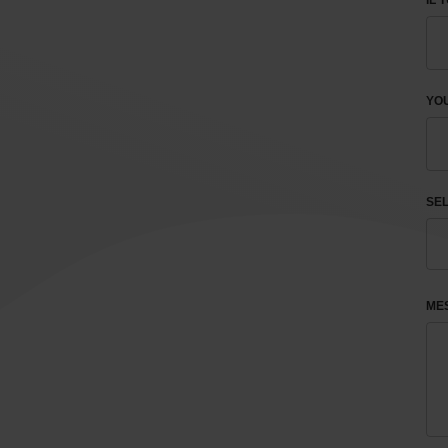
IL 
YOU
SEL
ME