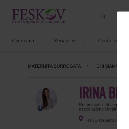
IT
+39 80
Chi siamo
Servizi
Costo
MATERNITÀ SURROGATA
CHI SIAMO
IRINA BE
Responsabile del reparto FI
associazione Ucraina di 
FHRG Reparto FIVET