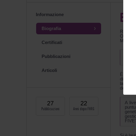
Informazione
BIO
Biografia
Respons
Ostetric
Medico d
Certificati
Membr
Pubblicazioni
ucrai
Articoli
È specia
dipartim
lavoro 
delle te
27
22
A liv
puntu
Pubblicazioni
Anni dopo FHRG
genet
gesti
FIVET 
Si è lau