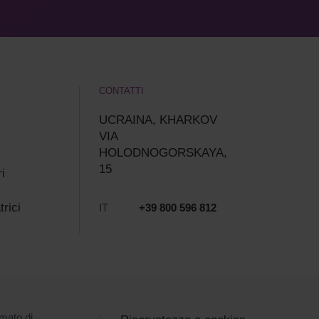
CONTATTI
UCRAINA, KHARKOV
VIA
HOLODNOGORSKAYA,
15
i
trici
IT
+39 800 596 812
rmato di