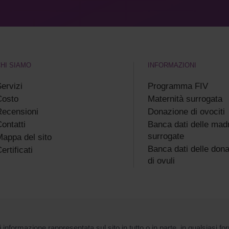
HI SIAMO
INFORMAZIONI
ervizi
Programma FIV
Costo
Maternità surrogata
ecensioni
Donazione di ovociti
ontatti
Banca dati delle madr
surrogate
appa del sito
Banca dati delle dona
ertificati
di ovuli
 informazione rappresentata sul sito in tutto o in parte, in qualsiasi fo