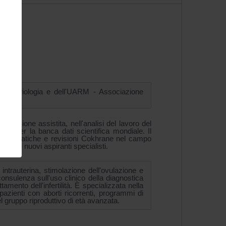
 embriologia e dell'UARM - Associazione
roduzione assistita, nell'analisi del lavoro del
ting per la banca dati scientifica mondiale. Il
i sistematiche e revisioni Cokhrane nel campo
one di nuovi aspiranti specialisti.
intrauterina, stimolazione dell'ovulazione e
consulenza sull'uso clinico della diagnostica
mento dell'infertilità. È specializzata nella
, pazienti con aborti ricorrenti, programmi di
el gruppo riproduttivo di età avanzata.