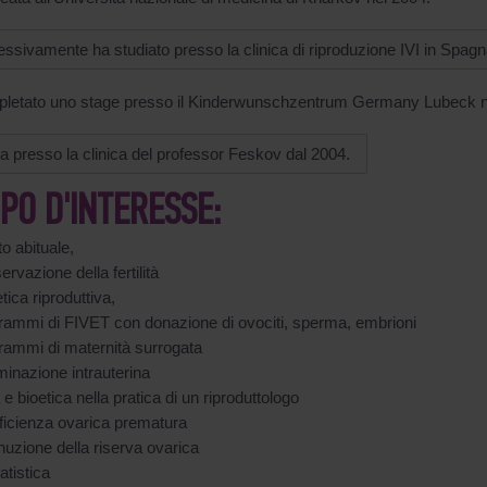
ssivamente ha studiato presso la clinica di riproduzione IVI in Spagn
letato uno stage presso il Kinderwunschzentrum Germany Lubeck n
a presso la clinica del professor Feskov dal 2004.
PO D'INTERESSE:
o abituale,
rvazione della fertilità
ica riproduttiva,
rammi di FIVET con donazione di ovociti, sperma, embrioni
rammi di maternità surrogata
inazione intrauterina
 e bioetica nella pratica di un riproduttologo
fficienza ovarica prematura
uzione della riserva ovarica
atistica