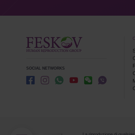
C
S
R
SOCIAL NETWORKS
С
M
C
La riproduzione di qualsiasi