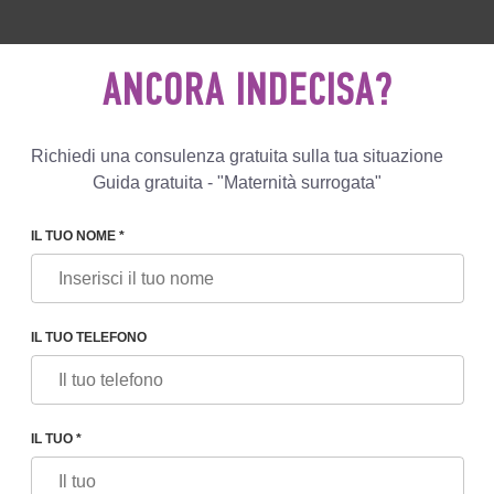
0 596 812
+447587761507
SCRIVIC
ANCORA INDECISA?
Recensioni
Blog
Programmi
Richiedi una consulenza gratuita sulla tua situazione
Guida gratuita - "Maternità surrogata"
IL TUO NOME *
IRINA BEZPECHNAYA
IL TUO TELEFONO
ZPECHNAYA
VET, specialista in Ostetricia e Ginecologia, specialista in ecografia
Medicina Riproduttiva, ASRM , ESHRE
IL TUO *