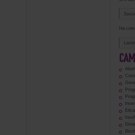
Succe
Ha comp
Lavor
CAM
Abort
Conse
Genet
Prog
Prog
Insem
Etica
Insu
Dimin
Biost