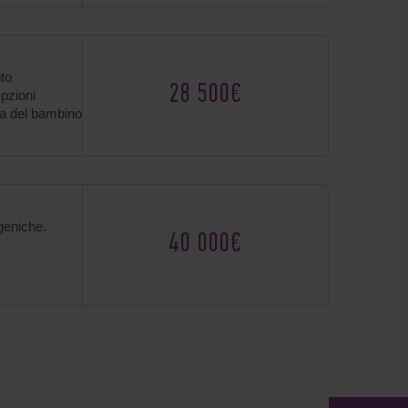
nto
28 500€
Opzioni
ita del bambino
geniche.
40 000€