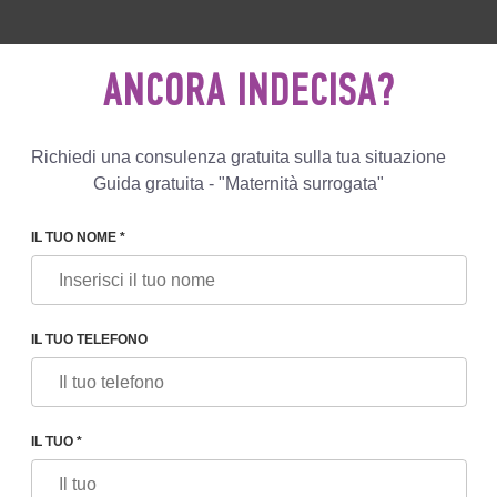
0 596 812
+447587761507
SCRIVIC
ANCORA INDECISA?
Recensioni
Blog
Programmi
Richiedi una consulenza gratuita sulla tua situazione
Guida gratuita - "Maternità surrogata"
IL TUO NOME *
PROGRAMMA FIV
IL TUO TELEFONO
IL TUO *