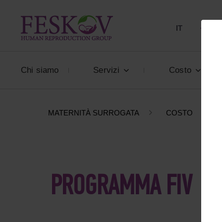
IT
+39 80
Chi siamo
Servizi
Costo
MATERNITÀ SURROGATA
COSTO
PROGRAMMA FIV