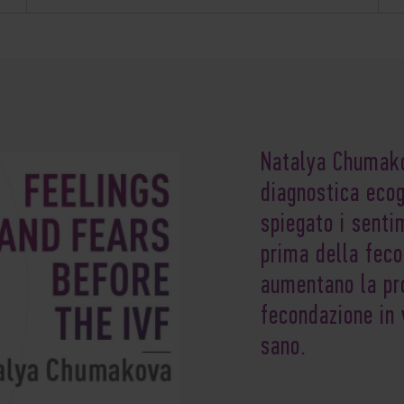
Natalya Chumakov
diagnostica ecogr
spiegato i sentim
prima della fecon
aumentano la pro
fecondazione in 
sano.