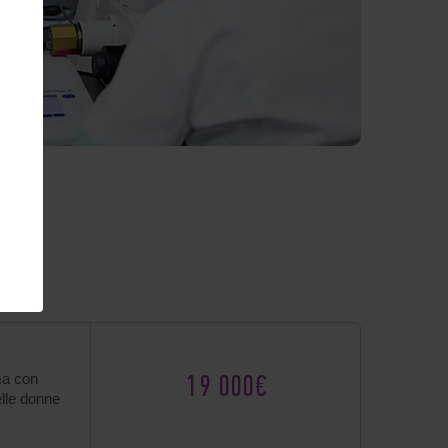
ma con
19 000€
delle donne