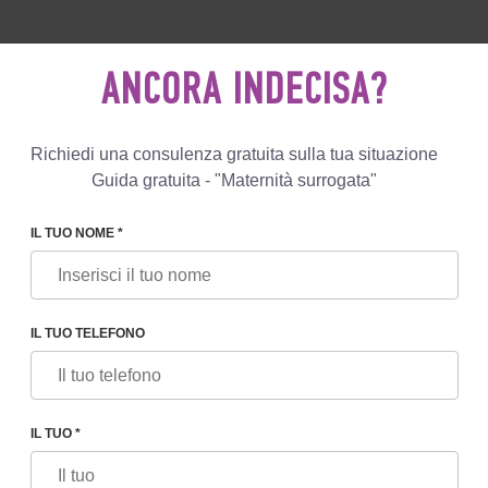
0 596 812
+447587761507
SCRIVIC
ANCORA INDECISA?
Recensioni
Blog
Programmi
Richiedi una consulenza gratuita sulla tua situazione
Guida gratuita - "Maternità surrogata"
IL TUO NOME *
IL TUO TELEFONO
IL TUO *
n sistema di