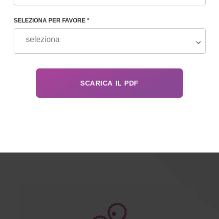
agamento
à surrogata.
SELEZIONA PER FAVORE *
I SERVE E FAI CLIC SU DI ESSO 