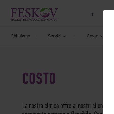
IT
+39 80
Chi siamo
Servizi
Costo
COSTO
La nostra clinica offre ai nostri clienti u