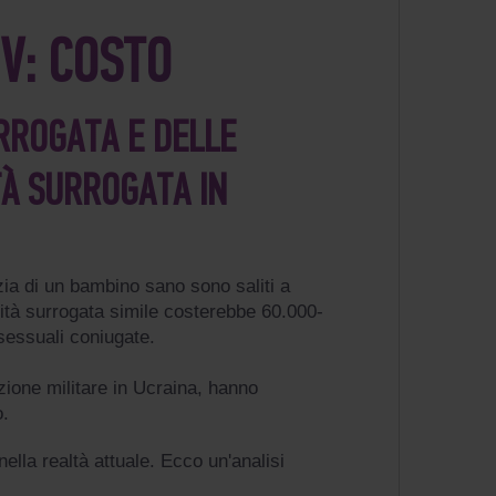
V: COSTO
RROGATA E DELLE
TÀ SURROGATA IN
nzia di un bambino sano sono saliti a
nità surrogata simile costerebbe 60.000-
osessuali coniugate.
zione militare in Ucraina, hanno
o.
ella realtà attuale. Ecco un'analisi