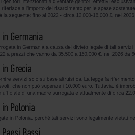
 genitori intenzionati a diventare genitori effettivi esclusiv
 riferisce all'importo del risarcimento per le spese sostenut
è la seguente: fino al 2022 - circa 12.000-18.000 £, nel 202
a in Germania
ogata in Germania a causa del divieto legale di tali servizi 
al 2022 a prezzi che vanno da 35.500 a 150.000 €, nel 2026 da 
 in Grecia
rnire servizi solo su base altruistica. La legge fa riferiment
oli, che non può superare i 10.000 euro. Tuttavia, è impro
n ufficiale di una madre surrogata è attualmente di circa 22.
 in Polonia
ate in Polonia, perché tali servizi sono legalmente vietati n
 Paesi Bassi