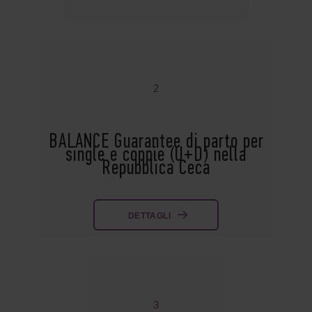
2
BALANCE Guarantee di parto per
single e coppie (U+D) nella
Repubblica Ceca
DETTAGLI
3