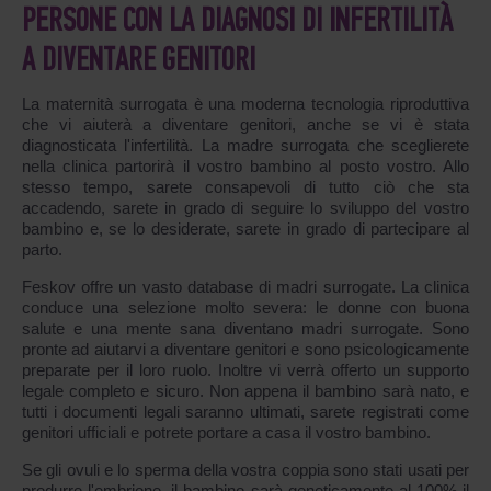
PERSONE CON LA DIAGNOSI DI INFERTILITÀ
A DIVENTARE GENITORI
La maternità surrogata è una moderna tecnologia riproduttiva
che vi aiuterà a diventare genitori, anche se vi è stata
diagnosticata l'infertilità. La madre surrogata che sceglierete
nella clinica partorirà il vostro bambino al posto vostro. Allo
stesso tempo, sarete consapevoli di tutto ciò che sta
accadendo, sarete in grado di seguire lo sviluppo del vostro
bambino e, se lo desiderate, sarete in grado di partecipare al
parto.
Feskov offre un vasto database di madri surrogate. La clinica
conduce una selezione molto severa: le donne con buona
salute e una mente sana diventano madri surrogate. Sono
pronte ad aiutarvi a diventare genitori e sono psicologicamente
preparate per il loro ruolo. Inoltre vi verrà offerto un supporto
legale completo e sicuro. Non appena il bambino sarà nato, e
tutti i documenti legali saranno ultimati, sarete registrati come
genitori ufficiali e potrete portare a casa il vostro bambino.
Se gli ovuli e lo sperma della vostra coppia sono stati usati per
produrre l'embrione, il bambino sarà geneticamente al 100% il