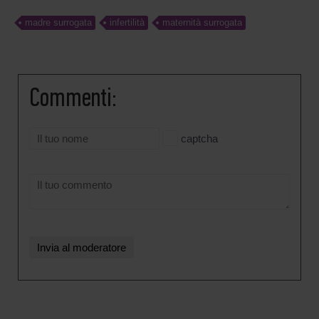
madre surrogata
infertilità
maternità surrogata
Commenti:
captcha