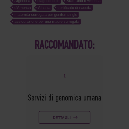
Argentina
diagnosi di in
Stati Uniti d'America
d'America
Albania
certificato di nascita
maternità surrogata per genitori single
assicurazione per una madre surrogata
RACCOMANDATO:
1
Servizi di genomica umana
DETTAGLI