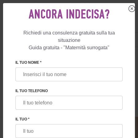
ANCORA INDECISA?
Richiedi una consulenza gratuita sulla tua
IT
+39 800 596 812
situazione
+447587761507
Guida gratuita - "Maternità surrogata"
MATERNITÀ SURROGATA
BLOG
EX CHILDFREE: PERCHÉ LE PERSON
IL TUO NOME *
EX CHILDFREE: PERCHÉ LE PERSONE
CHE NON VOLEVANO BAMBINI
IL TUO TELEFONO
CAMBIANO IDEA
IL TUO *