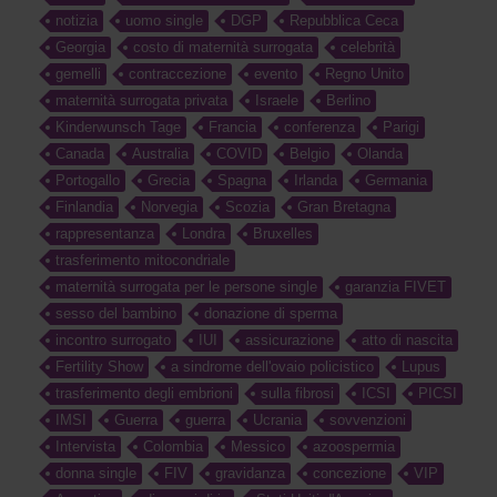
notizia
uomo single
DGP
Repubblica Ceca
Georgia
costo di maternità surrogata
celebrità
gemelli
contraccezione
evento
Regno Unito
maternità surrogata privata
Israele
Berlino
Kinderwunsch Tage
Francia
conferenza
Parigi
Canada
Australia
COVID
Belgio
Olanda
Portogallo
Grecia
Spagna
Irlanda
Germania
Finlandia
Norvegia
Scozia
Gran Bretagna
rappresentanza
Londra
Bruxelles
trasferimento mitocondriale
maternità surrogata per le persone single
garanzia FIVET
sesso del bambino
donazione di sperma
incontro surrogato
IUI
assicurazione
atto di nascita
Fertility Show
a sindrome dell'ovaio policistico
Lupus
trasferimento degli embrioni
sulla fibrosi
ICSI
PICSI
IMSI
Guerra
guerra
Ucrania
sovvenzioni
Intervista
Colombia
Messico
azoospermia
donna single
FIV
gravidanza
concezione
VIP