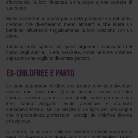
sfavorevole, la loro riluttanza a rinunciare a una carriera di
successo.
Molte donne hanno anche paura della gravidanza e del parto,
credono che diventeranno meno attraenti e che avere un
bambino influenzerà negativamente la loro relazione con un
uomo.
Tuttavia, molto spesso tutti questi argomenti svaniscono nel
corso degli anni e, in età avanzata, molte persone childfree
capiscono che vogliono diventare genitori.
EX-CHILDFREE E PARTO
Le storie su persone childfree che si sono convinte a diventare
genitori non sono rare. Queste persone hanno già fatto
carriera, economicamente sono stabili, hanno già una casa
loro, hanno viaggiato, avuto avventure e acquisito
consapevolezza di sé. La nascita di un figlio per una coppia
che in precedenza professava i principi del childfree diventa
un'esigenza.
Di norma, le persone childfree diventano buone mamme e
papà. Si divertono a svolgere i loro nuovi ruoli familiari, sanno