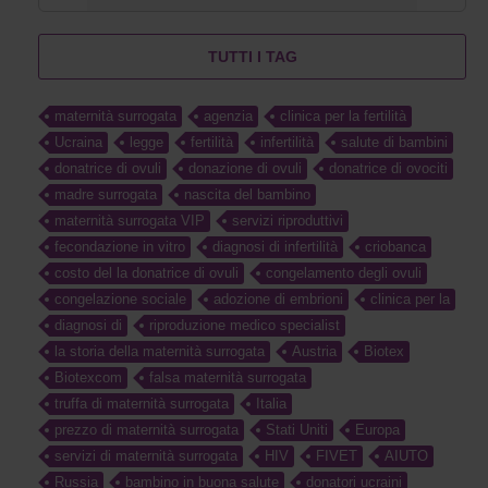
TUTTI I TAG
maternità surrogata
agenzia
clinica per la fertilità
Ucraina
legge
fertilità
infertilità
salute di bambini
donatrice di ovuli
donazione di ovuli
donatrice di ovociti
madre surrogata
nascita del bambino
maternità surrogata VIP
servizi riproduttivi
fecondazione in vitro
diagnosi di infertilità
criobanca
costo del la donatrice di ovuli
congelamento degli ovuli
congelazione sociale
adozione di embrioni
clinica per la
diagnosi di
riproduzione medico specialist
la storia della maternità surrogata
Austria
Biotex
Biotexcom
falsa maternità surrogata
truffa di maternità surrogata
Italia
prezzo di maternità surrogata
Stati Uniti
Europa
servizi di maternità surrogata
HIV
FIVET
AIUTO
Russia
bambino in buona salute
donatori ucraini