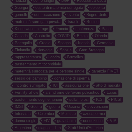
notizia
uomo single
DGP
Repubblica Ceca
Georgia
costo di maternità surrogata
celebrità
gemelli
contraccezione
evento
Regno Unito
maternità surrogata privata
Israele
Berlino
Kinderwunsch Tage
Francia
conferenza
Parigi
Canada
Australia
COVID
Belgio
Olanda
Portogallo
Grecia
Spagna
Irlanda
Germania
Finlandia
Norvegia
Scozia
Gran Bretagna
rappresentanza
Londra
Bruxelles
trasferimento mitocondriale
maternità surrogata per le persone single
garanzia FIVET
sesso del bambino
donazione di sperma
incontro surrogato
IUI
assicurazione
atto di nascita
Fertility Show
a sindrome dell'ovaio policistico
Lupus
trasferimento degli embrioni
sulla fibrosi
ICSI
PICSI
IMSI
Guerra
guerra
Ucrania
sovvenzioni
Intervista
Colombia
Messico
azoospermia
donna single
FIV
gravidanza
concezione
VIP
Argentina
diagnosi di in
Stati Uniti d'America