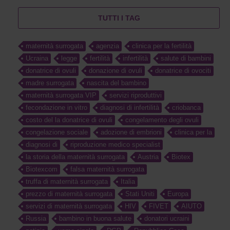
TUTTI I TAG
maternità surrogata
agenzia
clinica per la fertilità
Ucraina
legge
fertilità
infertilità
salute di bambini
donatrice di ovuli
donazione di ovuli
donatrice di ovociti
madre surrogata
nascita del bambino
maternità surrogata VIP
servizi riproduttivi
fecondazione in vitro
diagnosi di infertilità
criobanca
costo del la donatrice di ovuli
congelamento degli ovuli
congelazione sociale
adozione di embrioni
clinica per la
diagnosi di
riproduzione medico specialist
la storia della maternità surrogata
Austria
Biotex
Biotexcom
falsa maternità surrogata
truffa di maternità surrogata
Italia
prezzo di maternità surrogata
Stati Uniti
Europa
servizi di maternità surrogata
HIV
FIVET
AIUTO
Russia
bambino in buona salute
donatori ucraini