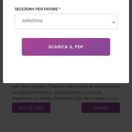
SELEZIONA PER FAVORE *
Nel 2026, l'idea di trovare servizi di maternità surrogata
più economici è molto comprensibile. La crisi finanziaria e
l'aumento costante dei costi sanitari rendono un
programma già costoso ancora più difficile da accedere
per i futuri genitori. Tuttavia, nella ricerca di una maternità
surrogata economica, si può perdere la cosa più
importante: la nascita del proprio figlio tanto atteso e una
notevole quantità di denaro.
Mar 09, 2026
Dettagli