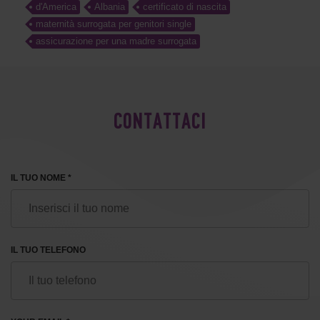
d'America
Albania
certificato di nascita
maternità surrogata per genitori single
assicurazione per una madre surrogata
CONTATTACI
IL TUO NOME *
IL TUO TELEFONO