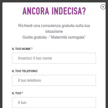
ANCORA INDECISA?
Richiedi una consulenza gratuita sulla tua
IT
+39 800 596 812
situazione
+447587761507
Guida gratuita - "Maternità surrogata"
BLOG
IL TUO NOME *
CRISI NEL MERCATO DELLA MATERNITÀ
SURROGATA A BASSO COSTO – MARZO 2026
IL TUO TELEFONO
IL TUO *