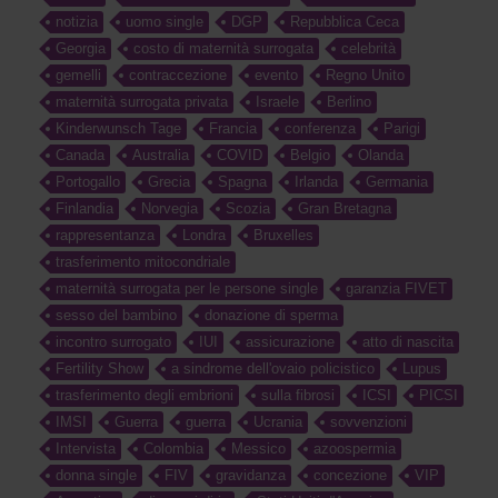
notizia
uomo single
DGP
Repubblica Ceca
Georgia
costo di maternità surrogata
celebrità
gemelli
contraccezione
evento
Regno Unito
maternità surrogata privata
Israele
Berlino
Kinderwunsch Tage
Francia
conferenza
Parigi
Canada
Australia
COVID
Belgio
Olanda
Portogallo
Grecia
Spagna
Irlanda
Germania
Finlandia
Norvegia
Scozia
Gran Bretagna
rappresentanza
Londra
Bruxelles
trasferimento mitocondriale
maternità surrogata per le persone single
garanzia FIVET
sesso del bambino
donazione di sperma
incontro surrogato
IUI
assicurazione
atto di nascita
Fertility Show
a sindrome dell'ovaio policistico
Lupus
trasferimento degli embrioni
sulla fibrosi
ICSI
PICSI
IMSI
Guerra
guerra
Ucrania
sovvenzioni
Intervista
Colombia
Messico
azoospermia
donna single
FIV
gravidanza
concezione
VIP