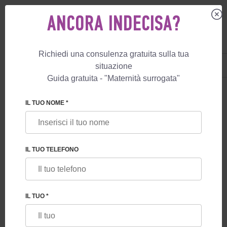
ANCORA INDECISA?
Richiedi una consulenza gratuita sulla tua
IT
+39 800 596 812
situazione
+447587761507
Guida gratuita - "Maternità surrogata"
BLOG
IL TUO NOME *
QUALI GARANZIE OFFRONO AI FUTURI
GENITORI I PROGRAMMI DI MATERNITÀ
SURROGATA IN GEORGIA
IL TUO TELEFONO
IL TUO *