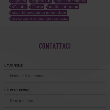
Argentina
diagnosi di in
Stati Uniti d'America
d'America
Albania
certificato di nascita
maternità surrogata per genitori single
assicurazione per una madre surrogata
CONTATTACI
IL TUO NOME *
IL TUO TELEFONO