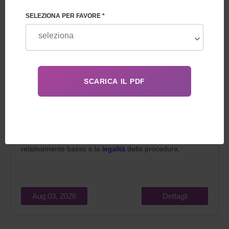
SELEZIONA PER FAVORE *
Nel 2026, la maternità surrogata in Georgia per gli
stranieri attrae le coppie sposate che sognano di
diventare genitori per due ragioni principali: il costo
relativamente basso e la
legalità
della procedura.
Aug 03, 2026
Dettagli