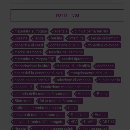
TUTTI I TAG
maternità surrogata
agenzia
clinica per la fertilità
Ucraina
legge
fertilità
infertilità
salute di bambini
donatrice di ovuli
donazione di ovuli
donatrice di ovociti
madre surrogata
nascita del bambino
maternità surrogata VIP
servizi riproduttivi
fecondazione in vitro
diagnosi di infertilità
criobanca
costo del la donatrice di ovuli
congelamento degli ovuli
congelazione sociale
adozione di embrioni
clinica per la
diagnosi di
riproduzione medico specialist
la storia della maternità surrogata
Austria
Biotex
Biotexcom
falsa maternità surrogata
truffa di maternità surrogata
Italia
prezzo di maternità surrogata
Stati Uniti
Europa
servizi di maternità surrogata
HIV
FIVET
AIUTO
Russia
bambino in buona salute
donatori ucraini