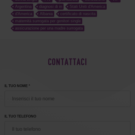
Argentina
diagnosi di in
Stati Uniti d'America
d'America
Albania
certificato di nascita
maternità surrogata per genitori single
assicurazione per una madre surrogata
CONTATTACI
IL TUO NOME *
IL TUO TELEFONO