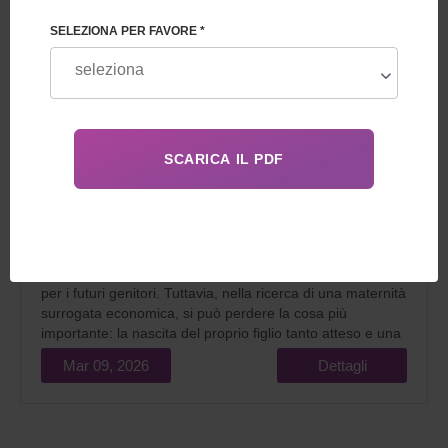
SELEZIONA PER FAVORE *
Nel 2026, l'idea di trovare servizi di maternità surrogata
più economici è molto comprensibile. La crisi finanziaria e
l'aumento costante dei costi sanitari rendono un
programma già costoso ancora più difficile da accedere
per i futuri genitori. Tuttavia, nella ricerca di una maternità
surrogata economica, si può perdere la cosa più
importante: la nascita del proprio figlio tanto atteso e una
notevole quantità di denaro.
Mar 09, 2026
Dettagli