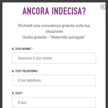
ANCORA INDECISA?
Richiedi una consulenza gratuita sulla tua
IT
+39 800 596 812
situazione
+447587761507
Guida gratuita - "Maternità surrogata"
BLOG
IL TUO NOME *
CRISI NEL MERCATO DELLA MATERNITÀ
SURROGATA A BASSO COSTO – MARZO 2026
IL TUO TELEFONO
IL TUO *