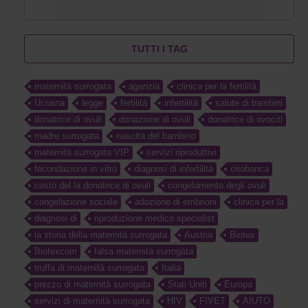
TUTTI I TAG
maternità surrogata
agenzia
clinica per la fertilità
Ucraina
legge
fertilità
infertilità
salute di bambini
donatrice di ovuli
donazione di ovuli
donatrice di ovociti
madre surrogata
nascita del bambino
maternità surrogata VIP
servizi riproduttivi
fecondazione in vitro
diagnosi di infertilità
criobanca
costo del la donatrice di ovuli
congelamento degli ovuli
congelazione sociale
adozione di embrioni
clinica per la
diagnosi di
riproduzione medico specialist
la storia della maternità surrogata
Austria
Biotex
Biotexcom
falsa maternità surrogata
truffa di maternità surrogata
Italia
prezzo di maternità surrogata
Stati Uniti
Europa
servizi di maternità surrogata
HIV
FIVET
AIUTO