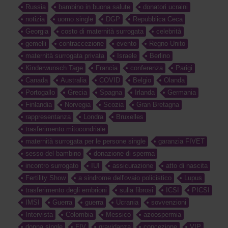
Russia
bambino in buona salute
donatori ucraini
notizia
uomo single
DGP
Repubblica Ceca
Georgia
costo di maternità surrogata
celebrità
gemelli
contraccezione
evento
Regno Unito
maternità surrogata privata
Israele
Berlino
Kinderwunsch Tage
Francia
conferenza
Parigi
Canada
Australia
COVID
Belgio
Olanda
Portogallo
Grecia
Spagna
Irlanda
Germania
Finlandia
Norvegia
Scozia
Gran Bretagna
rappresentanza
Londra
Bruxelles
trasferimento mitocondriale
maternità surrogata per le persone single
garanzia FIVET
sesso del bambino
donazione di sperma
incontro surrogato
IUI
assicurazione
atto di nascita
Fertility Show
a sindrome dell'ovaio policistico
Lupus
trasferimento degli embrioni
sulla fibrosi
ICSI
PICSI
IMSI
Guerra
guerra
Ucrania
sovvenzioni
Intervista
Colombia
Messico
azoospermia
donna single
FIV
gravidanza
concezione
VIP