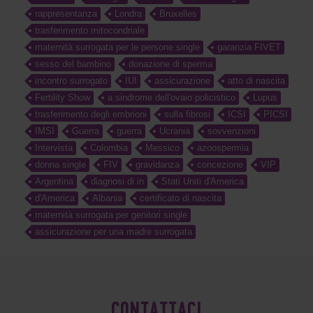
rappresentanza
Londra
Bruxelles
trasferimento mitocondriale
maternità surrogata per le persone single
garanzia FIVET
sesso del bambino
donazione di sperma
incontro surrogato
IUI
assicurazione
atto di nascita
Fertility Show
a sindrome dell'ovaio policistico
Lupus
trasferimento degli embrioni
sulla fibrosi
ICSI
PICSI
IMSI
Guerra
guerra
Ucrania
sovvenzioni
Intervista
Colombia
Messico
azoospermia
donna single
FIV
gravidanza
concezione
VIP
Argentina
diagnosi di in
Stati Uniti d'America
d'America
Albania
certificato di nascita
maternità surrogata per genitori single
assicurazione per una madre surrogata
CONTATTACI