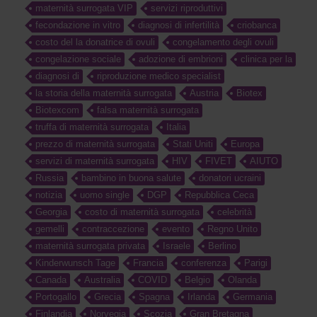
maternità surrogata VIP
servizi riproduttivi
fecondazione in vitro
diagnosi di infertilità
criobanca
costo del la donatrice di ovuli
congelamento degli ovuli
congelazione sociale
adozione di embrioni
clinica per la
diagnosi di
riproduzione medico specialist
la storia della maternità surrogata
Austria
Biotex
Biotexcom
falsa maternità surrogata
truffa di maternità surrogata
Italia
prezzo di maternità surrogata
Stati Uniti
Europa
servizi di maternità surrogata
HIV
FIVET
AIUTO
Russia
bambino in buona salute
donatori ucraini
notizia
uomo single
DGP
Repubblica Ceca
Georgia
costo di maternità surrogata
celebrità
gemelli
contraccezione
evento
Regno Unito
maternità surrogata privata
Israele
Berlino
Kinderwunsch Tage
Francia
conferenza
Parigi
Canada
Australia
COVID
Belgio
Olanda
Portogallo
Grecia
Spagna
Irlanda
Germania
Finlandia
Norvegia
Scozia
Gran Bretagna