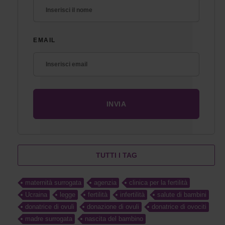
EMAIL
TUTTI I TAG
maternità surrogata
agenzia
clinica per la fertilità
Ucraina
legge
fertilità
infertilità
salute di bambini
donatrice di ovuli
donazione di ovuli
donatrice di ovociti
madre surrogata
nascita del bambino