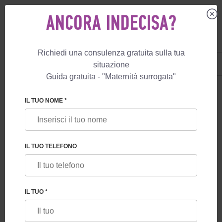
ANCORA INDECISA?
Richiedi una consulenza gratuita sulla tua
IT
+39 800 596 812
situazione
+447587761507
Guida gratuita - "Maternità surrogata"
BLOG
IL TUO NOME *
QUALI GARANZIE OFFRONO AI FUTURI
GENITORI I PROGRAMMI DI MATERNITÀ
SURROGATA IN GEORGIA
IL TUO TELEFONO
IL TUO *