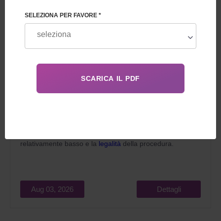
SELEZIONA PER FAVORE *
Nel 2026, la maternità surrogata in Georgia per gli
stranieri attrae le coppie sposate che sognano di
diventare genitori per due ragioni principali: il costo
relativamente basso e la
legalità
della procedura.
Aug 03, 2026
Dettagli