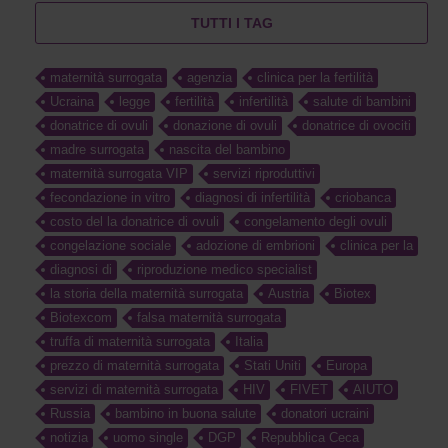
TUTTI I TAG
maternità surrogata
agenzia
clinica per la fertilità
Ucraina
legge
fertilità
infertilità
salute di bambini
donatrice di ovuli
donazione di ovuli
donatrice di ovociti
madre surrogata
nascita del bambino
maternità surrogata VIP
servizi riproduttivi
fecondazione in vitro
diagnosi di infertilità
criobanca
costo del la donatrice di ovuli
congelamento degli ovuli
congelazione sociale
adozione di embrioni
clinica per la
diagnosi di
riproduzione medico specialist
la storia della maternità surrogata
Austria
Biotex
Biotexcom
falsa maternità surrogata
truffa di maternità surrogata
Italia
prezzo di maternità surrogata
Stati Uniti
Europa
servizi di maternità surrogata
HIV
FIVET
AIUTO
Russia
bambino in buona salute
donatori ucraini
notizia
uomo single
DGP
Repubblica Ceca