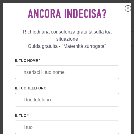
ANCORA INDECISA?
Richiedi una consulenza gratuita sulla tua
IT
+39 800 596 812
situazione
+447587761507
Guida gratuita - "Maternità surrogata"
BLOG
IL TUO NOME *
LIMITE DI ETÀ PER LA MATERNITÀ
SURROGATA: STANDARD INTERNAZIONALI
IL TUO TELEFONO
IL TUO *