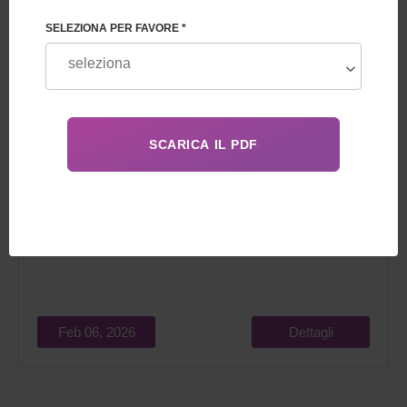
SELEZIONA PER FAVORE *
Nel 2026, l'età ottimale per la
maternità surrogata
sarà
compresa tra i 21 e i 39 anni (compresi), mentre l'età
massima per la maternità surrogata sarà di 40 anni nelle
cliniche più prestigiose.
Feb 06, 2026
Dettagli