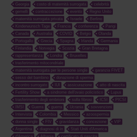
Georgia
costo di maternità surrogata
celebrità
gemelli
contraccezione
evento
Regno Unito
maternità surrogata privata
Israele
Berlino
Kinderwunsch Tage
Francia
conferenza
Parigi
Canada
Australia
COVID
Belgio
Olanda
Portogallo
Grecia
Spagna
Irlanda
Germania
Finlandia
Norvegia
Scozia
Gran Bretagna
rappresentanza
Londra
Bruxelles
trasferimento mitocondriale
maternità surrogata per le persone single
garanzia FIVET
sesso del bambino
donazione di sperma
incontro surrogato
IUI
assicurazione
atto di nascita
Fertility Show
a sindrome dell'ovaio policistico
Lupus
trasferimento degli embrioni
sulla fibrosi
ICSI
PICSI
IMSI
Guerra
guerra
Ucrania
sovvenzioni
Intervista
Colombia
Messico
azoospermia
donna single
FIV
gravidanza
concezione
VIP
Argentina
diagnosi di in
Stati Uniti d'America
d'America
Albania
certificato di nascita