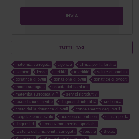
TUTTI I TAG
maternità surrogata
agenzia
clinica per la fertilità
Ucraina
legge
fertilità
infertilità
salute di bambini
donatrice di ovuli
donazione di ovuli
donatrice di ovociti
madre surrogata
nascita del bambino
maternità surrogata VIP
servizi riproduttivi
fecondazione in vitro
diagnosi di infertilità
criobanca
costo del la donatrice di ovuli
congelamento degli ovuli
congelazione sociale
adozione di embrioni
clinica per la
diagnosi di
riproduzione medico specialist
la storia della maternità surrogata
Austria
Biotex
Biotexcom
falsa maternità surrogata