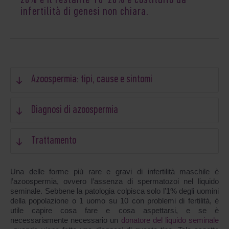
20% e il restante 10-20% è costituito da
infertilità di genesi non chiara.
Azoospermia: tipi, cause e sintomi
Diagnosi di azoospermia
Trattamento
Una delle forme più rare e gravi di infertilità maschile è
l’azoospermia, ovvero l’assenza di spermatozoi nel liquido
seminale. Sebbene la patologia colpisca solo l’1% degli uomini
della popolazione o 1 uomo su 10 con problemi di fertilità, è
utile capire cosa fare e cosa aspettarsi, e se è
necessariamente necessario un
donatore del liquido seminale