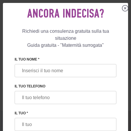
ANCORA INDECISA?
Richiedi una consulenza gratuita sulla tua
IT
+39 800 596 812
situazione
+447587761507
Guida gratuita - "Maternità surrogata"
MATERNITÀ SURROGATA
BLOG
AZOOSPERMIA. COSA FARE SE IL PA
IL TUO NOME *
AZOOSPERMIA. COSA FARE SE IL
PARTNER NON HA SPERMATOZOI
IL TUO TELEFONO
NELL’EIACULATO?
IL TUO *