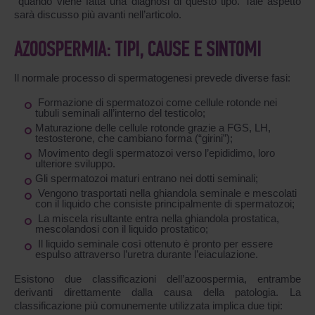
quando viene fatta una diagnosi di questo tipo. Tale aspetto
sarà discusso più avanti nell’articolo.
AZOOSPERMIA: TIPI, CAUSE E SINTOMI
Il normale processo di spermatogenesi prevede diverse fasi:
Formazione di spermatozoi come cellule rotonde nei
tubuli seminali all’interno del testicolo;
Maturazione delle cellule rotonde grazie a FGS, LH,
testosterone, che cambiano forma (“girini”);
Movimento degli spermatozoi verso l’epididimo, loro
ulteriore sviluppo.
Gli spermatozoi maturi entrano nei dotti seminali;
Vengono trasportati nella ghiandola seminale e mescolati
con il liquido che consiste principalmente di spermatozoi;
La miscela risultante entra nella ghiandola prostatica,
mescolandosi con il liquido prostatico;
Il liquido seminale così ottenuto è pronto per essere
espulso attraverso l’uretra durante l’eiaculazione.
Esistono due classificazioni dell’azoospermia, entrambe
derivanti direttamente dalla causa della patologia. La
classificazione più comunemente utilizzata implica due tipi: