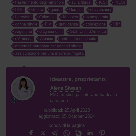
trasferimento degli embrioni
sulla fibrosi
ICSI
PICSI
IMSI
Guerra
guerra
Ucrania
sovvenzioni
Intervista
Colombia
Messico
azoospermia
donna single
FIV
gravidanza
concezione
VIP
Argentina
diagnosi di in
Stati Uniti d'America
d'America
Albania
certificato di nascita
maternità surrogata per genitori single
assicurazione per una madre surrogata
Ideatore, proprietario:
Alena Siwash
PhD, medico psicoterapeuta di alta
categoria
pubblicati: 25 April 2023
aggiornato: 25 October 2024
condividi la pagina