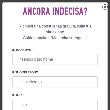
ANCORA INDECISA?
Richiedi una consulenza gratuita sulla tua
IT
+39 800 596 812
situazione
+447587761507
Guida gratuita - "Maternità surrogata"
IL TUO NOME *
IL TUO TELEFONO
IL TUO *