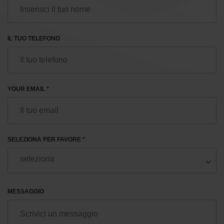
Gruppo di riproduzione umana
di Feskov
IL TUO TELEFONO
Il servizio impeccabile del nostro centro di
maternità surrogata è garantito dal suo fondatore e
direttore, il professore di medicina riproduttiva di
fama internazionale Alexandr Mikhailovich
Feskov. Vanta oltre 33 anni di esperienza nel
YOUR EMAIL *
trattamento dell'infertilità, nella FIV e nei servizi di
maternità surrogata.
Feskov è membro di ESHRE e del consiglio
SELEZIONA PER FAVORE *
dell'Associazione Ucraina di Medicina
Riproduttiva. La maternità surrogata è quindi
un'impresa familiare in cui numerosi membri della
famiglia Feskov continuano gli impegni del signor
Feskov, offrendo a centinaia di famiglie la felicità
MESSAGGIO
della genitorialità.