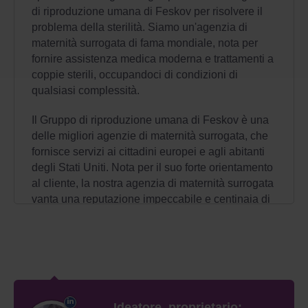
di riproduzione umana di Feskov per risolvere il
problema della sterilità. Siamo un'agenzia di
maternità surrogata di fama mondiale, nota per
fornire assistenza medica moderna e trattamenti a
coppie sterili, occupandoci di condizioni di
qualsiasi complessità.
Il Gruppo di riproduzione umana di Feskov è una
delle migliori agenzie di maternità surrogata, che
fornisce servizi ai cittadini europei e agli abitanti
degli Stati Uniti. Nota per il suo forte orientamento
al cliente, la nostra agenzia di maternità surrogata
vanta una reputazione impeccabile e centinaia di
storie di felicità di coppie sterili che diventano
genitori.
Essere genitori è una benedizione; i bambini
arricchiscono la vita di molte persone e la
trasformano per sempre. Tuttavia, le gioie della
Ideatore, proprietario:
gravidanza e del parto non sono accessibili a tutte