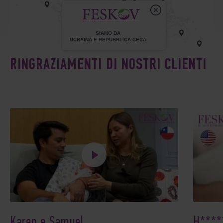
SIAMO DA
UCRAINA E REPUBBLICA CECA
RINGRAZIAMENTI DI NOSTRI CLIENTI
Karen e Samuel
H****