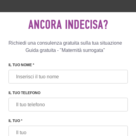
0 596 812
+447587761507
SCRIVIC
ANCORA INDECISA?
Recensioni
Blog
Programmi
Richiedi una consulenza gratuita sulla tua situazione
Guida gratuita - "Maternità surrogata"
IL TUO NOME *
MATERNITÀ SURROGATA
PIANO BASE ECONOMICO
OMICO
IL TUO TELEFONO
37 500€
edeli
IL TUO *