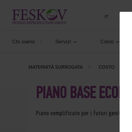
IT
+39 80
Chi siamo
Servizi
Costo
MATERNITÀ SURROGATA
COSTO
PIANO BASE ECON
Piano semplificato per i futuri genitori f