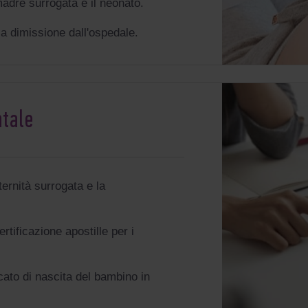
adre surrogata e il neonato.
la dimissione dall'ospedale.
ntale
ternità surrogata e la
rtificazione apostille per i
icato di nascita del bambino in