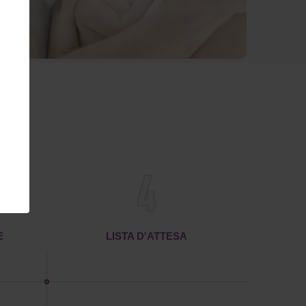
4
E
LISTA D'ATTESA