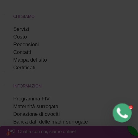
CHI SIAMO
Servizi
Costo
Recensioni
Сontatti
Mappa del sito
Certificati
INFORMAZIONI
Programma FIV
Maternità surrogata
Donazione di ovociti
Banca dati delle madri surrogate
✉
Banca dati delle donatrici di ovuli
Chatta con noi, siamo online!