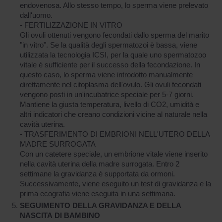
endovenosa. Allo stesso tempo, lo sperma viene prelevato
dall'uomo.
- FERTILIZZAZIONE IN VITRO
Gli ovuli ottenuti vengono fecondati dallo sperma del marito
"in vitro". Se la qualità degli spermatozoi è bassa, viene
utilizzata la tecnologia ICSI, per la quale uno spermatozoo
vitale è sufficiente per il successo della fecondazione. In
questo caso, lo sperma viene introdotto manualmente
direttamente nel citoplasma dell'ovulo. Gli ovuli fecondati
vengono posti in un'incubatrice speciale per 5-7 giorni.
Mantiene la giusta temperatura, livello di CO2, umidità e
altri indicatori che creano condizioni vicine al naturale nella
cavità uterina.
- TRASFERIMENTO DI EMBRIONI NELL'UTERO DELLA
MADRE SURROGATA
Con un catetere speciale, un embrione vitale viene inserito
nella cavità uterina della madre surrogata. Entro 2
settimane la gravidanza è supportata da ormoni.
Successivamente, viene eseguito un test di gravidanza e la
prima ecografia viene eseguita in una settimana.
SEGUIMENTO DELLA GRAVIDANZA E DELLA
NASCITA
DI BAMBINO