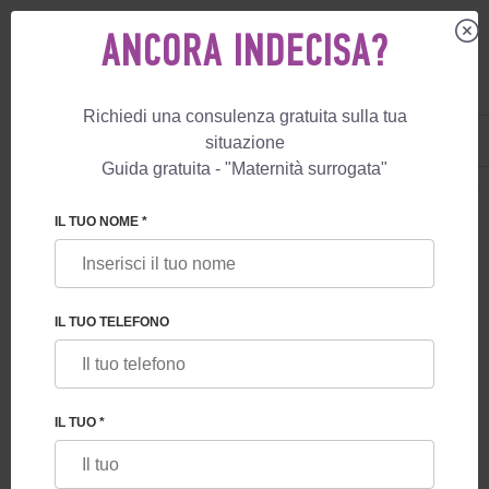
ANCORA INDECISA?
Richiedi una consulenza gratuita sulla tua
IT
+39 800 596 812
situazione
+447587761507
Guida gratuita - "Maternità surrogata"
MATERNITÀ SURROGATA
SERVIZI
MATERNITÀ SURROGATA CON DONAZI
IL TUO NOME *
GARANZIA DI MATERNITÀ
SURROGATA CON DONAZIONE DI
OVOCITI
IL TUO TELEFONO
IL TUO *