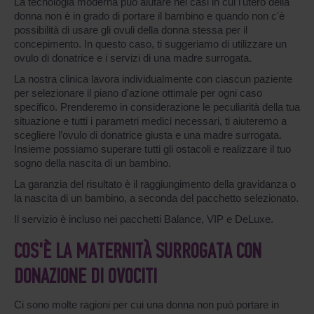
La tecnologia moderna può aiutare nei casi in cui l'utero della
donna non è in grado di portare il bambino e quando non c'è
possibilità di usare gli ovuli della donna stessa per il
concepimento. In questo caso, ti suggeriamo di utilizzare un
ovulo di donatrice e i servizi di una madre surrogata.
La nostra clinica lavora individualmente con ciascun paziente
per selezionare il piano d'azione ottimale per ogni caso
specifico. Prenderemo in considerazione le peculiarità della tua
situazione e tutti i parametri medici necessari, ti aiuteremo a
scegliere l’ovulo di donatrice giusta e una madre surrogata.
Insieme possiamo superare tutti gli ostacoli e realizzare il tuo
sogno della nascita di un bambino.
La garanzia del risultato è il raggiungimento della gravidanza o
la nascita di un bambino, a seconda del pacchetto selezionato.
Il servizio è incluso nei pacchetti Balance, VIP e DeLuxe.
COS'È LA MATERNITÀ SURROGATA CON
DONAZIONE DI OVOCITI
Ci sono molte ragioni per cui una donna non può portare in