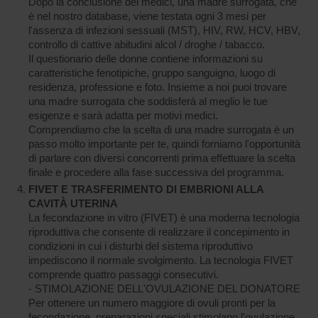
Dopo la conclusione dei medici, una madre surrogata, che
è nel nostro database, viene testata ogni 3 mesi per
l'assenza di infezioni sessuali (MST), HIV, RW, HCV, HBV,
controllo di cattive abitudini alcol / droghe / tabacco.
Il questionario delle donne contiene informazioni su
caratteristiche fenotipiche, gruppo sanguigno, luogo di
residenza, professione e foto. Insieme a noi puoi trovare
una madre surrogata che soddisferà al meglio le tue
esigenze e sarà adatta per motivi medici.
Comprendiamo che la scelta di una madre surrogata è un
passo molto importante per te, quindi forniamo l'opportunità
di parlare con diversi concorrenti prima effettuare la scelta
finale e procedere alla fase successiva del programma.
FIVET E TRASFERIMENTO DI EMBRIONI ALLA
CAVITÀ UTERINA
La fecondazione in vitro (FIVET) è una moderna tecnologia
riproduttiva che consente di realizzare il concepimento in
condizioni in cui i disturbi del sistema riproduttivo
impediscono il normale svolgimento. La tecnologia FIVET
comprende quattro passaggi consecutivi.
- STIMOLAZIONE DELL'OVULAZIONE DEL DONATORE
Per ottenere un numero maggiore di ovuli pronti per la
fecondazione, preparazioni speciali stimolano l'ovulazione