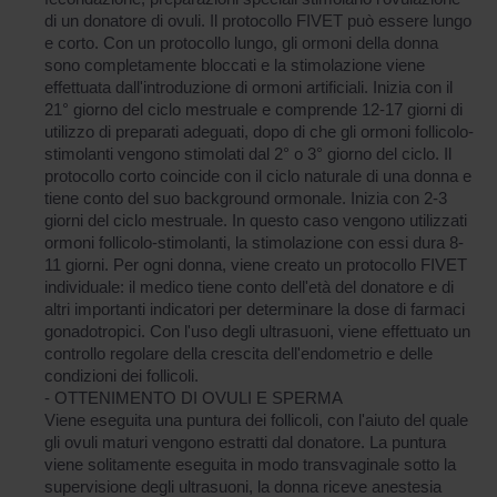
di un donatore di ovuli. Il protocollo FIVET può essere lungo
e corto. Con un protocollo lungo, gli ormoni della donna
sono completamente bloccati e la stimolazione viene
effettuata dall'introduzione di ormoni artificiali. Inizia con il
21° giorno del ciclo mestruale e comprende 12-17 giorni di
utilizzo di preparati adeguati, dopo di che gli ormoni follicolo-
stimolanti vengono stimolati dal 2° o 3° giorno del ciclo. Il
protocollo corto coincide con il ciclo naturale di una donna e
tiene conto del suo background ormonale. Inizia con 2-3
giorni del ciclo mestruale. In questo caso vengono utilizzati
ormoni follicolo-stimolanti, la stimolazione con essi dura 8-
11 giorni. Per ogni donna, viene creato un protocollo FIVET
individuale: il medico tiene conto dell'età del donatore e di
altri importanti indicatori per determinare la dose di farmaci
gonadotropici. Con l'uso degli ultrasuoni, viene effettuato un
controllo regolare della crescita dell'endometrio e delle
condizioni dei follicoli.
- OTTENIMENTO DI OVULI E SPERMA
Viene eseguita una puntura dei follicoli, con l'aiuto del quale
gli ovuli maturi vengono estratti dal donatore. La puntura
viene solitamente eseguita in modo transvaginale sotto la
supervisione degli ultrasuoni, la donna riceve anestesia