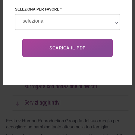
Cos'è la maternità surrogata con donazione di
SELEZIONA PER FAVORE *
ovociti
Come funziona la maternità surrogata con
donazione di ovociti
Maternità surrogata con processo di donazione
di ovociti.
Che cosa include il servizio di maternità
surrogata con donazione di ovociti
Servizi aggiuntivi
Feskov Human Reproduction Group fa del suo meglio per
accogliere un bambino tanto atteso nella tua famiglia.