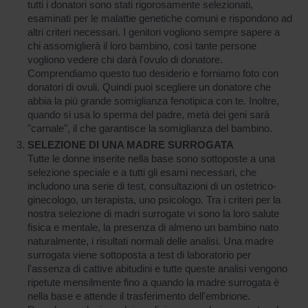
tutti i donatori sono stati rigorosamente selezionati,
esaminati per le malattie genetiche comuni e rispondono ad
altri criteri necessari. I genitori vogliono sempre sapere a
chi assomiglierà il loro bambino, così tante persone
vogliono vedere chi darà l'ovulo di donatore.
Comprendiamo questo tuo desiderio e forniamo foto con
donatori di ovuli. Quindi puoi scegliere un donatore che
abbia la più grande somiglianza fenotipica con te. Inoltre,
quando si usa lo sperma del padre, metà dei geni sarà
"carnale", il che garantisce la somiglianza del bambino.
SELEZIONE DI UNA MADRE SURROGATA
Tutte le donne inserite nella base sono sottoposte a una
selezione speciale e a tutti gli esami necessari, che
includono una serie di test, consultazioni di un ostetrico-
ginecologo, un terapista, uno psicologo. Tra i criteri per la
nostra selezione di madri surrogate vi sono la loro salute
fisica e mentale, la presenza di almeno un bambino nato
naturalmente, i risultati normali delle analisi. Una madre
surrogata viene sottoposta a test di laboratorio per
l'assenza di cattive abitudini e tutte queste analisi vengono
ripetute mensilmente fino a quando la madre surrogata è
nella base e attende il trasferimento dell'embrione.