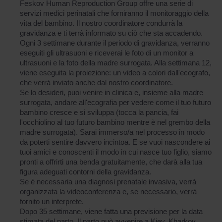
Feskov Human Reproduction Group offre una serie di
servizi medici perinatali che forniranno il monitoraggio della
vita del bambino. Il nostro coordinatore condurrà la
gravidanza e ti terrà informato su ciò che sta accadendo.
Ogni 3 settimane durante il periodo di gravidanza, verranno
eseguiti gli ultrasuoni e riceverai le foto di un monitor a
ultrasuoni e la foto della madre surrogata. Alla settimana 12,
viene eseguita la proiezione: un video a colori dall'ecografo,
che verrà inviato anche dal nostro coordinatore.
Se lo desideri, puoi venire in clinica e, insieme alla madre
surrogata, andare all'ecografia per vedere come il tuo futuro
bambino cresce e si sviluppa (tocca la pancia, fai
l'occhiolino al tuo futuro bambino mentre è nel grembo della
madre surrogata). Sarai immerso/a nel processo in modo
da poterti sentire davvero incintoa. E se vuoi nascondere ai
tuoi amici e conoscenti il modo in cui nasce tuo figlio, siamo
pronti a offrirti una benda gratuitamente, che darà alla tua
figura adeguati contorni della gravidanza.
Se è necessaria una diagnosi prenatale invasiva, verrà
organizzata la videoconferenza e, se necessario, verrà
fornito un interprete.
Dopo 35 settimane, viene fatta una previsione per la data
stimata del parto. Il parto può avvenire a Kiev, Kharkov,